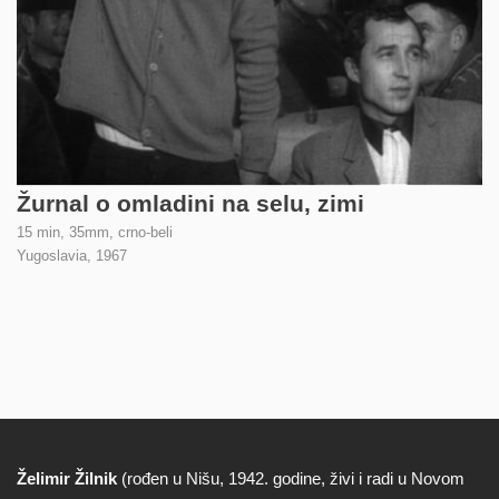
Žurnal o omladini na selu, zimi
15 min, 35mm, crno-beli
Yugoslavia,
1967
Želimir Žilnik
(rođen u Nišu, 1942. godine, živi i radi u Novom
Biografija