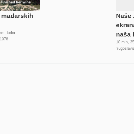
 mađarskih
Naše 
ekran
mm, kolor
naša 
1978
10 min, 3
Yugoslavi