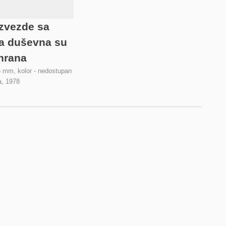
zvezde sa
a duševna su
hrana
5 mm, kolor - nedostupan
a,
1978