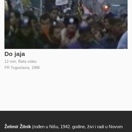
Do jaja
12 min, Beta video
FR Yugoslavia,
1996
Želimir Žilnik
(rođen u Nišu, 1942. godine, živi i radi u Novom
Biografija