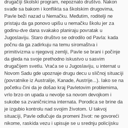
drugačiji školski program, nepoznato društvo. Nakon
svađe sa bakom i konflikta sa školskim drugovima,
Pavle beži nazad u Nemačku. Međutim, roditelji ne
pristaju da ga ponovo upišu u nemačku školu jer za
godinu-dve dana svakako planiraju povratak u
Jugoslaviju. Staro društvo se odrodilo od Pavla: kada
počnu da ga zadirkuju na temu siromaštva i
primitivizma u njegovoj zemlji, Pavle se brani i počinje
da gleda na svoje prethodno iskustvo u sasvim
drugačijem svetlu. Vraća se u Jugoslaviju, u internat u
Novom Sadu gde upoznaje drugu decu u sličnoj situaciji
(povratnike iz Australije, Kanade, Austrije...). Iako se na
početku čini da je došao kraj Pavletovim problemima,
vrlo brzo on upada u nevolje sa novom devojkom i
sukobe sa zvaničnicima internata. Porodica se brine da
je izgubio kontrolu nad svojim životom. U takvoj
situaciji, Pavle odlučuje da promeni život: ne govoreći
nikome, raskida vezu i upisuje se u srednju policijsku