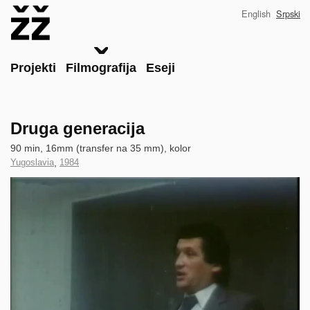
Skip
English
Srpski
to
main
content
Main
Projekti
Filmografija
Eseji
Druga generacija
Technical
90 min, 16mm (transfer na 35 mm), kolor
data
Country
Yugoslavia
,
Year
1984
of
of
Clip
Production
Production