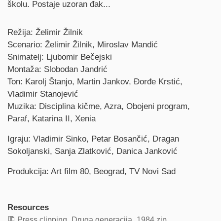
školu. Postaje uzoran đak...
Credits
Režija: Želimir Žilnik
Scenario: Želimir Žilnik, Miroslav Mandić
Snimatelj: Ljubomir Bečejski
Montaža: Slobodan Jandrić
Ton: Karolj Štanjo, Martin Jankov, Đorđe Krstić,
Vladimir Stanojević
Muzika: Disciplina kičme, Azra, Obojeni program,
Paraf, Katarina II, Xenia
Igraju: Vladimir Sinko, Petar Bosančić, Dragan
Sokoljanski, Sanja Zlatković, Danica Janković
Produkcija: Art film 80, Beograd, TV Novi Sad
Resources
Press clipping_Druga generacija_1984.zip