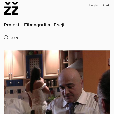
Skip
English
Srpski
to
main
content
Main
Projekti
Filmografija
Eseji