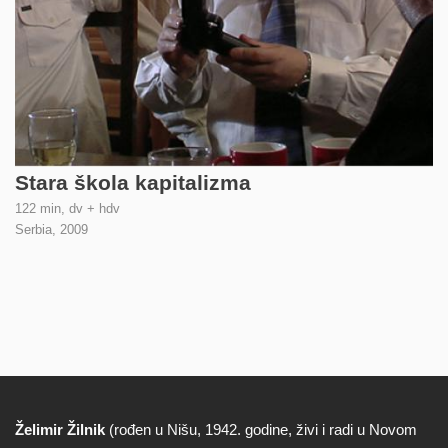
Stara škola kapitalizma
122 min, dv + hdv
Serbia,
2009
Želimir Žilnik
(rođen u Nišu, 1942. godine, živi i radi u Novom
Biografija