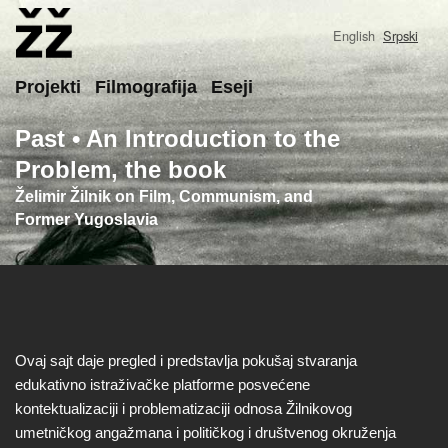
Skip
to
English
Srpski
main
content
Main
Projekti
Filmografija
Eseji
Past • An Introduction to the
Problem, the book
Želimir Žilnik on Film, Communism, and
Former Yugoslavia
Ovaj sajt daje pregled i predstavlja pokušaj stvaranja
edukativno istraživačke platforme posvećene
kontektualizaciji i problematizaciji odnosa Žilnikovog
umetničkog angažmana i političkog i društvenog okruženja