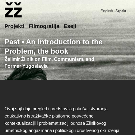
Skip
to
English
Srpski
main
content
Main
Projekti
Filmografija
Eseji
Past • An Introduction to the
Problem, the book
Želimir Žilnik on Film, Communism, and
Former Yugoslavia
Ovaj sajt daje pregled i predstavlja pokušaj stvaranja
edukativno istraživačke platforme posvećene
kontektualizaciji i problematizaciji odnosa Žilnikovog
umetničkog angažmana i političkog i društvenog okruženja