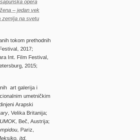
sapunska opera
žena – jedan vek
 zemlja na svetu
žanih tokom prethodnih
Festival, 2017;
a Int. Film Festival,
Petersburg, 2015;
ih art galerija i
acionalnim umetničkim
dinjeni Arapski
ary
, Velika Britanija;
 MUMOK
, Beč, Austrija;
ompidou
, Pariz,
eksiko, itd
.