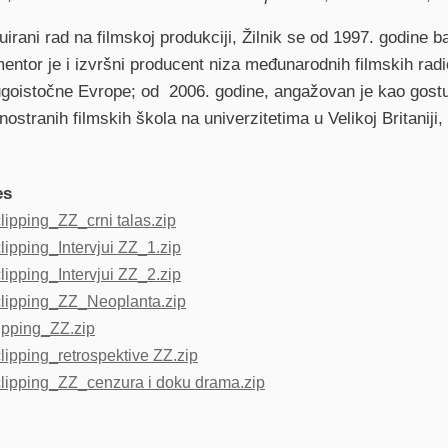
uirani rad na filmskoj produkciji, Žilnik se od 1997. godine 
entor je i izvršni producent niza međunarodnih filmskih radi
ugoistočne Evrope; od 2006. godine, angažovan je kao gost
nostranih filmskih škola na univerzitetima u Velikoj Britaniji,
es
lipping_ZZ_crni talas.zip
lipping_Intervjui ZZ_1.zip
lipping_Intervjui ZZ_2.zip
clipping_ZZ_Neoplanta.zip
ipping_ZZ.zip
lipping_retrospektive ZZ.zip
clipping_ZZ_cenzura i doku drama.zip