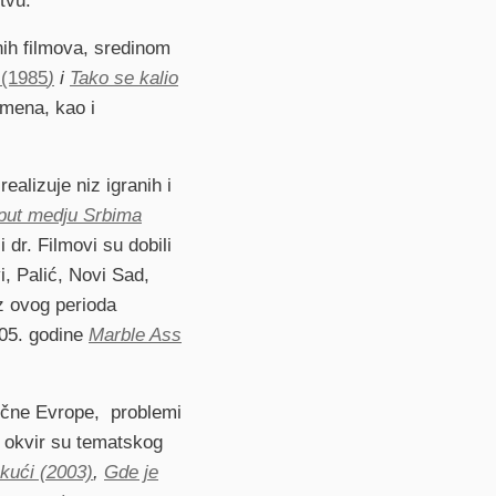
tvu.
anih filmova, sredinom
d
(1985
)
i
Tako se kalio
omena, kao i
alizuje niz igranih i
 put medju Srbima
i dr. Filmovi su dobili
, Palić, Novi Sad,
iz ovog perioda
005. godine
Marble Ass
točne Evrope, problemi
- okvir su tematskog
kući (2003)
,
Gde je