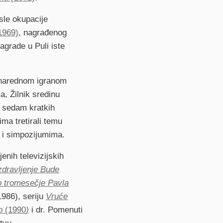
sle okupacije
1969)
, nagrađenog
agrade u Puli iste
a narednom igranom
a, Žilnik sredinu
 sedam kratkih
ima tretirali temu
 i simpozijumima.
enih televizijskih
zdravljenje Bude
o tromesečje Pavla
1986), seriju
Vruće
lo
(1990
)
i dr. Pomenuti