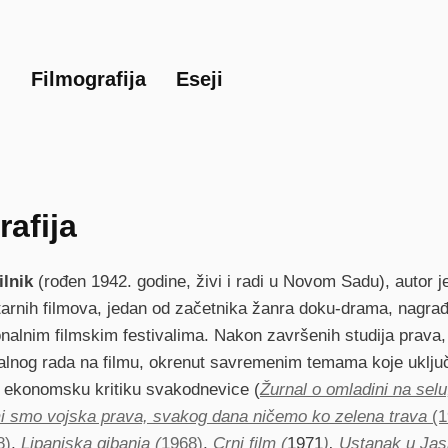
Skip
to
main
i
Filmografija
Eseji
content
rafija
ilnik
(rođen 1942. godine, živi i radi u Novom Sadu),
autor j
rnih filmova, jedan od začetnika žanra doku-drama, nagra
onalnim filmskim festivalima. Nakon završenih studija prava
alnog rada na filmu, okrenut savremenim temama koje uklju
 i ekonomsku kritiku svakodnevice (
Žurnal o omladini na selu
i smo vojska prava, svakog dana ničemo ko zelena trava
(1
8)
,
Lipanjska gibanja (
1968)
,
Crni film (
1971
)
,
Ustanak u Jas