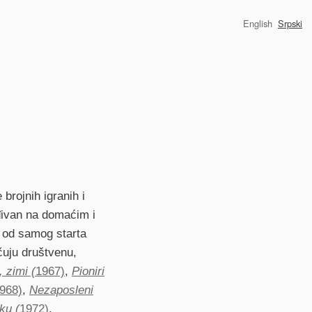
English
Srpski
e brojnih igranih i
đivan na domaćim i
, od samog starta
čuju društvenu,
, zimi (
1967)
,
Pioniri
968)
,
Nezaposleni
ku (
1972)
.