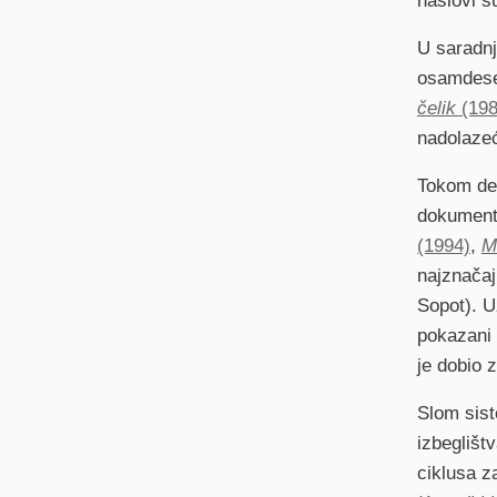
naslovi s
U saradnji
osamdese
čelik
(198
nadolazeć
Tokom dev
dokumenta
(1994)
,
M
najznačaj
Sopot). Uz
pokazani 
je dobio 
Slom sist
izbeglišt
ciklusa z