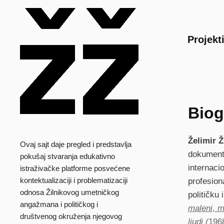
Main
Projekt
Biog
Želimir Ž
Ovaj sajt daje pregled i predstavlja
dokumenta
pokušaj stvaranja edukativno
internaci
istraživačke platforme posvećene
kontektualizaciji i problematizaciji
profesion
odnosa Žilnikovog umetničkog
političku
angažmana i političkog i
maleni, m
društvenog okruženja njegovog
ljudi (
196