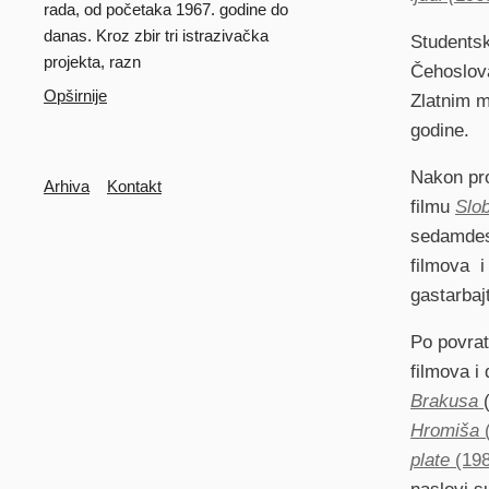
rada, od početaka 1967. godine do
danas. Kroz zbir tri istrazivačka
Studentsk
projekta, razn
Čehoslova
Opširnije
Zlatnim m
godine.
Secondary
Nakon pro
Arhiva
Kontakt
filmu
Slob
sedamdese
filmova i
gastarbaj
Po povrat
filmova i
Brakusa
Hromiša
plate
(19