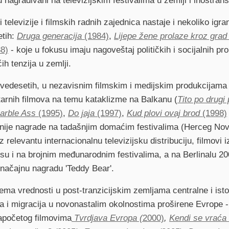
u nagrađivani na televizijskim festivalima u zemlji i inostrans
 televizije i filmskih radnih zajednica nastaje i nekoliko igr
tih:
Druga generacija
(1984)
,
Lijepe žene prolaze kroz gra
8)
- koje u fokusu imaju nagoveštaj političkih i socijalnih pr
ih tenzija u zemlji.
edesetih, u nezavisnim filmskim i medijskim produkcijama re
rnih filmova na temu kataklizme na Balkanu (
Tito po drugi
arble Ass
(1995)
,
Do jaja
(1997)
,
Kud plovi ovaj brod
(1998)
nije nagrade na tadašnjim domaćim festivalima (Herceg Novi
 relevantu internacionalnu televizijsku distribuciju, filmovi 
su i na brojnim međunarodnim festivalima, a na Berlinalu 2
značajnu nagradu 'Teddy Bear'.
ema vrednosti u post-tranzicijskim zemljama centralne i is
va i migracija u novonastalim okolnostima proširene Evrope 
apočetog filmovima
Tvrdjava Evropa (
2000)
,
Kendi se vraća 