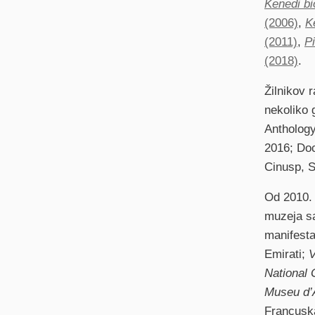
Kenedi bi
(2006)
,
K
(2011)
,
Pi
(2018)
.
Žilnikov 
nekoliko 
Anthology
2016; Doc
Cinusp, S
Od 2010. g
muzeja s
manifesta
Emirati;
V
National 
Museu d’
Francusk