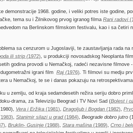
e demonstracije 1968. godine, i veliki potres iste godine, po
čke, tema su i Žilnikovog prvog igranog filma
Rani radovi
(
edvedom na Berlinskom filmskom festivalu, kao i sa četiri n
blema sa cenzurom u Jugoslaviji, te zaustavljanja rada n
oda ili strip (
1972)
, u produkciji novosadskog Neoplanta film
tih godina provodi u Nemačkoj, radeći nezavisne filmove -
 dugometražni igrani film
Raj (
1976)
.
Ti filmovi su medju prv
tera u Nemačkoj, te se i danas pokazuju na retrospektivama
ku u zemlju, od kraja sedamdesetih režira seriju dobro primlj
 doku-drama, za Televiziju Beograd i TV Novi Sad (
Bolest i o
(1980),
Vera i Eržika
(1981)
,
Dragoljub i Bogdan
(1982)
,
Prv
(1983)
,
Stanimir silazi u grad
(1984)
,
Beograde dobro jutro
(
87)
,
Bruklin- Gusinje
(1988)
,
Stara mašina
(1989)
,
Crno i be