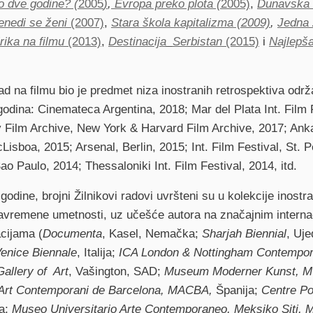
o dve godine? (
2005
)
,
Evropa preko plota (
2005)
,
Dunavska 
enedi se ženi
(2007)
,
Stara škola kapitalizma (2009)
,
Jedna 
rika na filmu
(2013)
,
Destinacija_Serbistan
(2015)
i
Najlepša
rad na filmu bio je predmet niza inostranih retrospektiva odr
godina: Cinemateca Argentina, 2018;
Mar del Plata Int. Film 
 Film Archive, New York & Harvard Film Archive, 2017; Ankar
Lisboa, 2015; Arsenal, Berlin, 2015; Int. Film Festival, St. 
ao Paulo, 2014; Thessaloniki Int. Film Festival, 2014, itd.
odine, brojni Žilnikovi radovi uvršteni su u kolekcije inostran
avremene umetnosti, uz učešće autora na značajnim intern
cijama (
Documenta
, Kasel, Nemačka;
Sharjah Biennial
, Uje
enice Biennale
, Italija;
ICA London &
Nottingham Contempor
Gallery of Art
, Vašington, SAD;
Museum Moderner Kunst,
Art Contemporani de Barcelona, MACBA,
Španija;
Centre P
a;
Museo Universitario Arte Contemporaneo,
Meksiko Siti, M