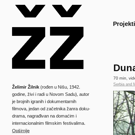
Main
Projekt
Duna
Technical
70 min, vid
data
Country
Serbia and 
Želimir Žilnik
(rođen u Nišu, 1942.
Biografija
of
Clip
godine, živi i radi u Novom Sadu), autor
Production
je brojnih igranih i dokumentarnih
filmova, jedan od začetnika žanra doku-
drama, nagrađivan na domaćim i
internacionalnim filmskim festivalima.
Opširnije