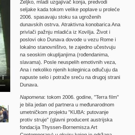
Željko, mladi uzgajivač konja, predvodi
seljake kada tokom velike poplave u proleće
2006. spasavaju stoku sa ugroženih
dunavskih ostrva. Atraktivna konobarica Ana
privlači pažnju mladića iz Kovilja. Život i
poslovi oko Dunava dovode u vezu Rome i
lokalno stanovništvo, te zajedno učestvuju
na seoskim okupljanjima (rođendanima,
slavama). Posle neuspelih emotivnih veza,
Ana i nekoliko njenih koleginica odlučuju da
napuste selo i potraže sreću na drugoj strani
Dunava.
Napomena
: tokom 2006. godine, "Terra film"
je bila jedan od partnera u međunarodnom
umetničkom projektu "KUBA: putovanje
protiv struje" (glavni producent austrijska
fondacija Thyssen-Bornemisza Art
Contemporary) u okviru kojeg je održana