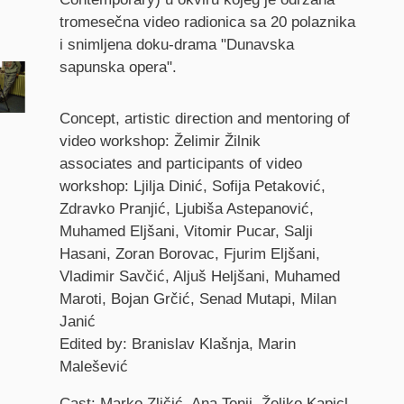
tromesečna video radionica sa 20 polaznika
i snimljena doku-drama "Dunavska
sapunska opera".
Credits
Concept, artistic direction and mentoring of
video workshop: Želimir Žilnik
associates and participants of video
workshop: Ljilja Dinić, Sofija Petaković,
Zdravko Pranjić, Ljubiša Astepanović,
Muhamed Eljšani, Vitomir Pucar, Salji
Hasani, Zoran Borovac, Fjurim Eljšani,
Vladimir Savčić, Aljuš Heljšani, Muhamed
Maroti, Bojan Grčić, Senad Mutapi, Milan
Janić
Edited by: Branislav Klašnja, Marin
Malešević
Cast: Marko Zličić, Ana Tenji, Željko Kapicl,