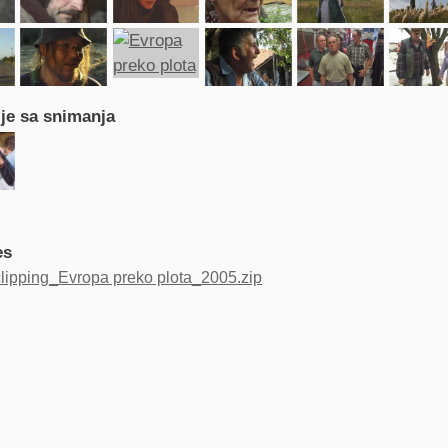
ije sa snimanja
es
clipping_Evropa preko plota_2005.zip