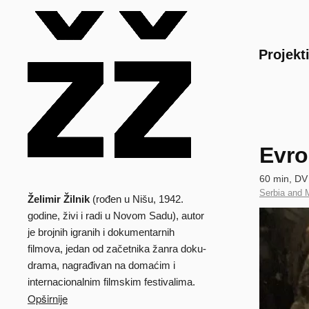
Main
Projekt
Evro
Technical
60 min, D
data
Country
Serbia and 
Želimir Žilnik
(rođen u Nišu, 1942.
Biografija
of
Clip
godine, živi i radi u Novom Sadu), autor
Production
je brojnih igranih i dokumentarnih
filmova, jedan od začetnika žanra doku-
drama, nagrađivan na domaćim i
internacionalnim filmskim festivalima.
Opširnije