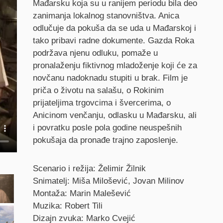
Mađarsku koja su u ranijem periodu bila deo
zanimanja lokalnog stanovništva. Anica
odlučuje da pokuša da se uda u Mađarskoj i
tako pribavi radne dokumente. Gazda Roka
podržava njenu odluku, pomaže u
pronalaženju fiktivnog mladoženje koji će za
novčanu nadoknadu stupiti u brak. Film je
priča o životu na salašu, o Rokinim
prijateljima trgovcima i švercerima, o
Anicinom venčanju, odlasku u Mađarsku, ali
i povratku posle pola godine neuspešnih
pokušaja da pronađe trajno zaposlenje.
Credits
Scenario i režija: Želimir Žilnik
Snimatelj: Miša Milošević, Jovan Milinov
Montaža: Marin Malešević
Muzika: Robert Tili
Dizajn zvuka: Marko Cvejić