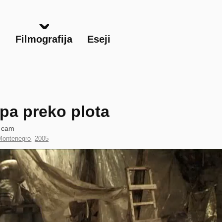
Skip
to
main
i
Filmografija
Eseji
content
pa preko plota
V cam
Montenegro
,
Year
2005
of
Production