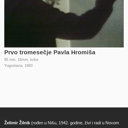
Prvo tromesečje Pavla Hromiša
85 min, 16mm, kolor
Yugoslavia,
1983
Želimir Žilnik
(rođen u Nišu, 1942. godine, živi i radi u Novom
Biografija