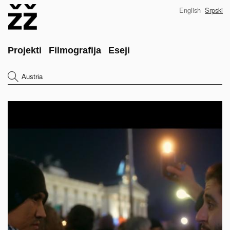
Skip
English
Srpski
to
main
content
Main
Projekti
Filmografija
Eseji