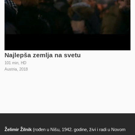
Najlepša zemlja na svetu
101 min, HD
Austria,
2018
Želimir Žilnik
(rođen u Nišu, 1942. godine, živi i radi u Novom
Biografija