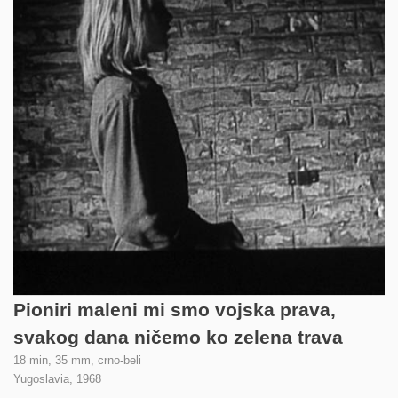
Pioniri maleni mi smo vojska prava,
svakog dana ničemo ko zelena trava
18 min, 35 mm, crno-beli
Yugoslavia,
1968