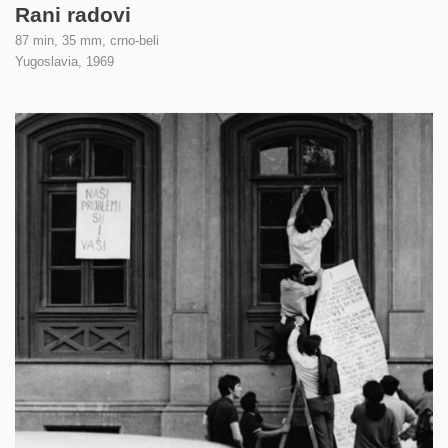
Rani radovi
87 min, 35 mm, crno-beli
Yugoslavia,
1969