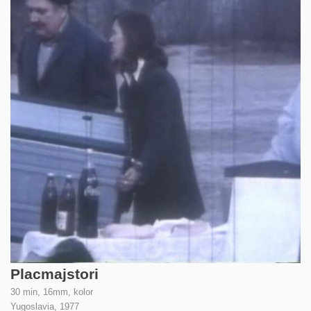
Placmajstori
30 min, 16mm, kolor
Yugoslavia,
1977