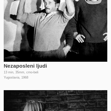
Nezaposleni ljudi
13 min, 35mm, crno-beli
Yugoslavia,
1968