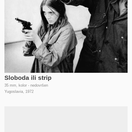
Sloboda ili strip
35 mm, kolor - nedovršen
Yugoslavia,
1972