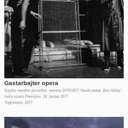
Gastarbajter opera
Srpsko narodno pozorište, sezona 1976/1977 Veseli teatar „Ben Akiba“ -
treća scena Premijera: 24. januar 1977.
Yugoslavia,
1977