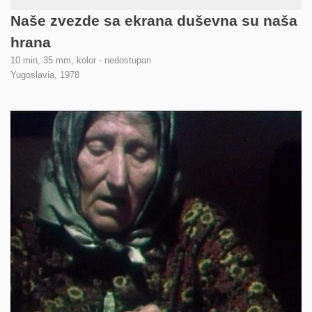
Naše zvezde sa ekrana duševna su naša
hrana
10 min, 35 mm, kolor - nedostupan
Yugoslavia,
1978