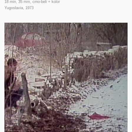
18 min, 35 mm, crno-beli + kolor
Yugoslavia,
1973