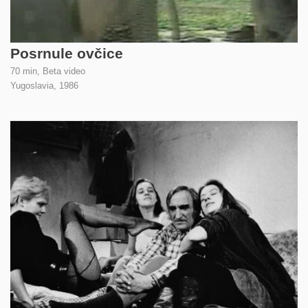
Posrnule ovčice
70 min, Beta video
Yugoslavia,
1986