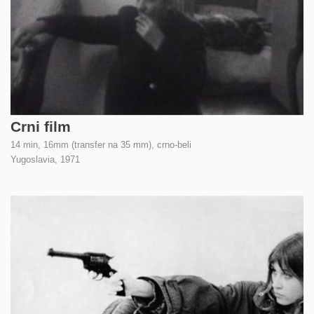
Crni film
14 min, 16mm (transfer na 35 mm), crno-beli
Yugoslavia,
1971