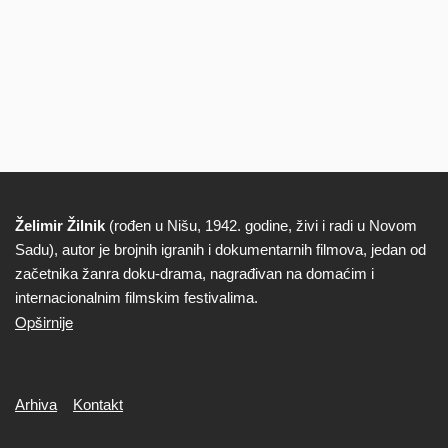
Želimir Žilnik
(rođen u Nišu, 1942. godine, živi i radi u Novom
Biografija
Sadu), autor je brojnih igranih i dokumentarnih filmova, jedan od
začetnika žanra doku-drama, nagrađivan na domaćim i
internacionalnim filmskim festivalima.
Opširnije
Secondary
Arhiva
Kontakt