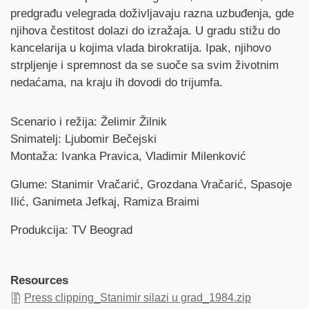
predgrađu velegrada doživljavaju razna uzbuđenja, gde
njihova čestitost dolazi do izražaja. U gradu stižu do
kancelarija u kojima vlada birokratija. Ipak, njihovo
strpljenje i spremnost da se suoče sa svim životnim
nedaćama, na kraju ih dovodi do trijumfa.
Credits
Scenario i režija: Želimir Žilnik
Snimatelj: Ljubomir Bečejski
Montaža: Ivanka Pravica, Vladimir Milenković
Glume: Stanimir Vračarić, Grozdana Vračarić, Spasoje
Ilić, Ganimeta Jefkaj, Ramiza Braimi
Produkcija: TV Beograd
Resources
Press clipping_Stanimir silazi u grad_1984.zip