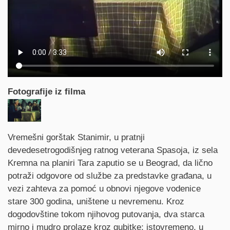
Fotografije iz filma
Synopsis
Vremešni gorštak Stanimir, u pratnji
devedesetrogodišnjeg ratnog veterana Spasoja, iz sela
Kremna na planiri Tara zaputio se u Beograd, da lično
potraži odgovore od službe za predstavke građana, u
vezi zahteva za pomoć u obnovi njegove vodenice
stare 300 godina, uništene u nevremenu. Kroz
dogodovštine tokom njihovog putovanja, dva starca
mirno i mudro prolaze kroz gubitke; istovremeno, u