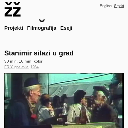
Skip
English
Srpski
to
main
content
Main
Projekti
Filmografija
Eseji
Stanimir silazi u grad
Technical
90 min, 16 mm, kolor
data
Country
FR Yugoslavia
,
Year
1984
of
of
Clip
Production
Production