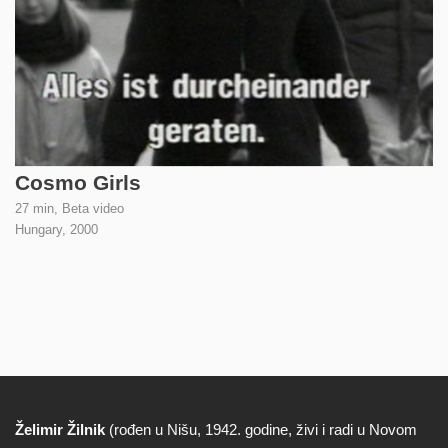
Cosmo Girls
27 min, Beta video
Hungary,
2000
Želimir Žilnik
(rođen u Nišu, 1942. godine, živi i radi u Novom
Biografija