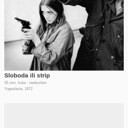
Sloboda ili strip
35 mm, kolor - nedovršen
Yugoslavia,
1972