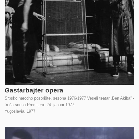
Gastarbajter opera
Srpsko narodno pozorište, sezona 1976/1977 Veseli teatar „Ben Akiba“ -
treća scena Premijera: 24. januar 1977.
Yugoslavia,
1977