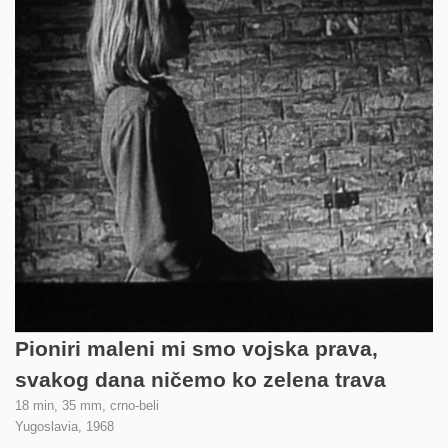
Pioniri maleni mi smo vojska prava,
svakog dana ničemo ko zelena trava
18 min, 35 mm, crno-beli
Yugoslavia,
1968