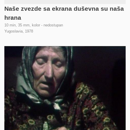
Naše zvezde sa ekrana duševna su naša
hrana
10 min, 35 mm, kolor - nedostupan
Yugoslavia,
1978