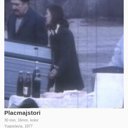
Placmajstori
30 min, 16mm, kolor
Yugoslavia,
1977