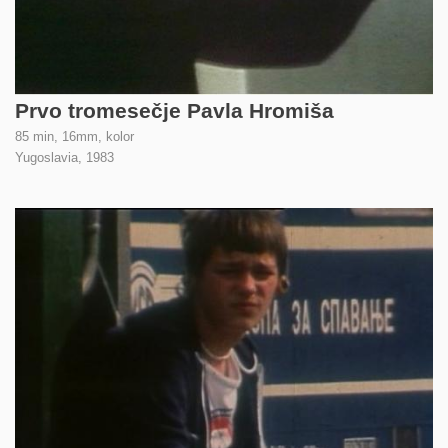
Prvo tromesečje Pavla Hromiša
85 min, 16mm, kolor
Yugoslavia,
1983