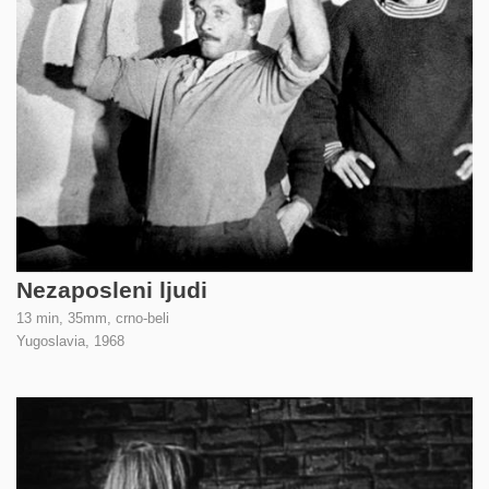
Nezaposleni ljudi
13 min, 35mm, crno-beli
Yugoslavia,
1968