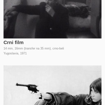
Crni film
14 min, 16mm (transfer na 35 mm), crno-beli
Yugoslavia,
1971