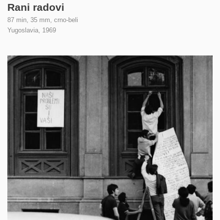
Rani radovi
87 min, 35 mm, crno-beli
Yugoslavia,
1969