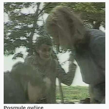
Posrnule ovčice