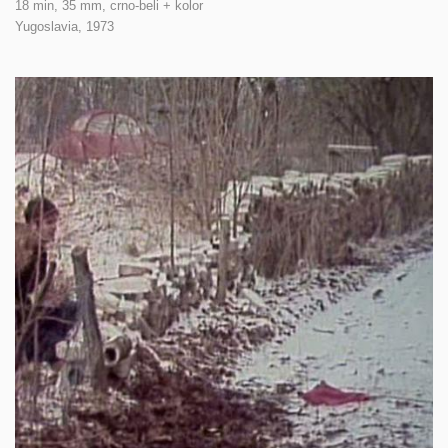
18 min, 35 mm, crno-beli + kolor
Yugoslavia,
1973