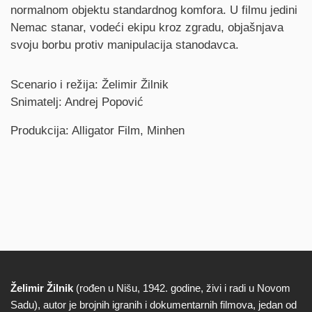
normalnom objektu standardnog komfora. U filmu jedini
Nemac stanar, vodeći ekipu kroz zgradu, objašnjava
svoju borbu protiv manipulacija stanodavca.
Credits
Scenario i režija: Želimir Žilnik
Snimatelj: Andrej Popović
Produkcija: Alligator Film, Minhen
Želimir Žilnik
(rođen u Nišu, 1942. godine, živi i radi u Novom
Biografija
Sadu), autor je brojnih igranih i dokumentarnih filmova, jedan od