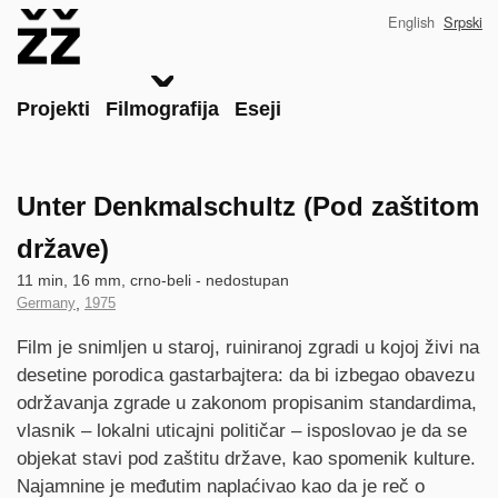
Skip
English
Srpski
to
main
content
Main
Projekti
Filmografija
Eseji
Unter Denkmalschultz (Pod zaštitom
države)
Technical
11 min, 16 mm, crno-beli - nedostupan
data
Country
Germany
,
Year
1975
of
of
Synopsis
Film je snimljen u staroj, ruiniranoj zgradi u kojoj živi na
Production
Production
desetine porodica gastarbajtera: da bi izbegao obavezu
održavanja zgrade u zakonom propisanim standardima,
vlasnik – lokalni uticajni političar – isposlovao je da se
objekat stavi pod zaštitu države, kao spomenik kulture.
Najamnine je međutim naplaćivao kao da je reč o