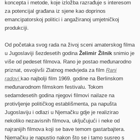
koncepta i metode, koje izložba razrađuje s interesom
za potencijal građana iz sjene kao doprinos
emancipatorskoj politici i angažiranoj umjetničkoj
produkciji.
Od početaka svog rada na živoj sceni amaterskog filma
u Jugoslaviji šezdesetih godina
Želimir Žilnik
snimio je
više od pedeset filmova. Rano je postao međunarodno
priznat, osvojivši Zlatnog medvjeda za film
Rani
radovi
kao najbolji film 1969. godine na Berlinskom
međunarodnom filmskom festivalu. Tokom
sedamdesetih godina njegovi filmovi nailaze na
protivljenje političkog establišmenta, pa napušta
Jugoslaviju i odlazi u Njemačku gdje je realizirao
nekoliko nezavisnih filmova, uključujući i neke od
najranijih filmova koji se bave temom gastarbajterа.
Njemačku je napustio nakon što se i tamo susreo s