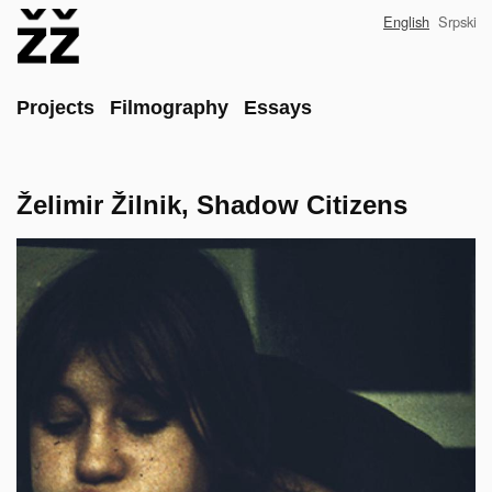
Skip
English
Srpski
to
main
content
Main
Projects
Filmography
Essays
Želimir Žilnik, Shadow Citizens
Poster