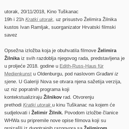
utorak, 20/11/2018, Kino Tuškanac
19h i 21h
Kratki utorak
,
uz prisustvo Želimira Žilnika
kustos Ivan Ramljak, suorganizator Hrvatski filmski
savez
Opsežna izložba koja je obuhvatila filmove
Želimira
Žilnika
iz svih razdoblja njegovog rada, predstavljena je
u proljeće 2018. godine u
Edith-Russ-Haus für
Medienkunst
u Oldenburgu, pod naslovom
Građani iz
sjene
. U Galeriji Nova se otvara njena sažetija verzija,
uz niz popratnih programa koji
kontekstualiziraju
Žilnikov
rad. Otvorenju
prethodi
Kratki utorak
u kinu Tuškanac na kojem će
sudjelovati i
Želimir Žilnik.
Povodom izložbe članice
WHWa su pripremile nove opise filmova koji su
proizašli iz dugotrajnih razgovora sa
Želimirom