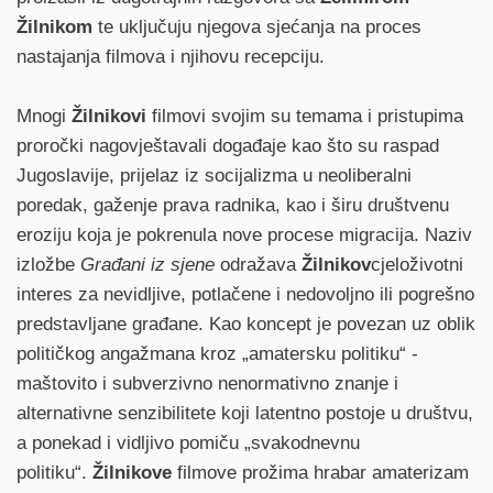
Žilnikom
te uključuju njegova sjećanja na proces
nastajanja filmova i njihovu recepciju.
Mnogi
Žilnikovi
filmovi svojim su temama i pristupima
proročki nagovještavali događaje kao što su raspad
Jugoslavije, prijelaz iz socijalizma u neoliberalni
poredak, gaženje prava radnika, kao i širu društvenu
eroziju koja je pokrenula nove procese migracija. Naziv
izložbe
Građani iz sjene
odražava
Žilnikov
cjeloživotni
interes za nevidljive, potlačene i nedovoljno ili pogrešno
predstavljane građane. Kao koncept je povezan uz oblik
političkog angažmana kroz „amatersku politiku“ -
maštovito i subverzivno nenormativno znanje i
alternativne senzibilitete koji latentno postoje u društvu,
a ponekad i vidljivo pomiču „svakodnevnu
politiku“.
Žilnikove
filmove prožima hrabar amaterizam