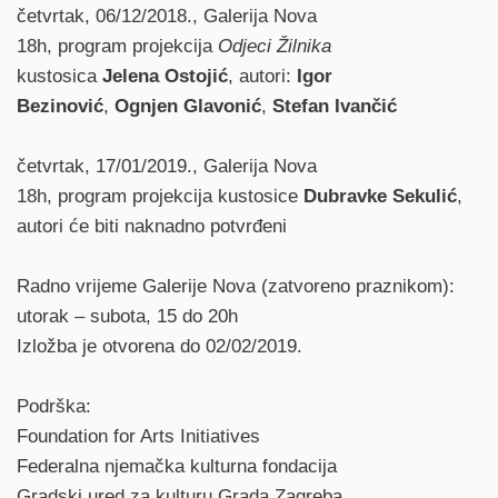
četvrtak, 06/12/2018., Galerija Nova
18h, program projekcija
Odjeci Žilnika
kustosica
Jelena Ostojić
, autori:
Igor
Bezinović
,
Ognjen Glavonić
,
Stefan Ivančić
četvrtak, 17/01/2019., Galerija Nova
18h, program projekcija kustosice
Dubravke Sekulić
,
autori će biti naknadno potvrđeni
Radno vrijeme Galerije Nova (zatvoreno praznikom):
utorak – subota, 15 do 20h
Izložba je otvorena do 02/02/2019.
Podrška:
Foundation for Arts Initiatives
Federalna njemačka kulturna fondacija
Gradski ured za kulturu Grada Zagreba