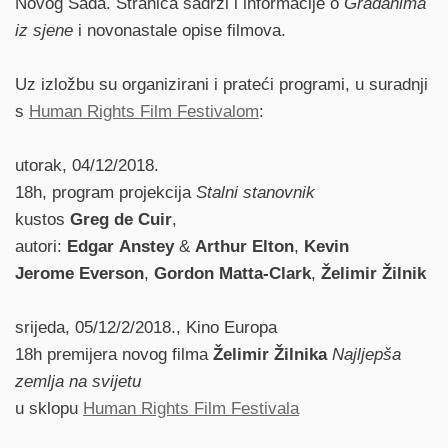
Novog Sada. Stranica sadrži i informacije o
Građanima
iz sjene
i novonastale opise filmova.
Uz izložbu su organizirani i prateći programi, u suradnji
s
Human Rights Film Festivalom
:
utorak, 04/12/2018.
18h, program projekcija
Stalni stanovnik
kustos
Greg de Cuir
,
autori:
Edgar Anstey
&
Arthur Elton
,
Kevin
Jerome Everson
,
Gordon Matta-Clark
,
Želimir Žilnik
srijeda, 05/12/2/2018., Kino Europa
18h premijera novog filma
Želimir Žilnika
Najljepša
zemlja na svijetu
u sklopu
Human Rights Film Festivala