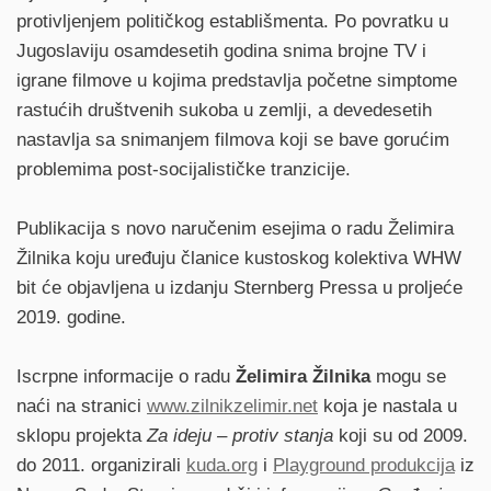
protivljenjem političkog establišmenta. Po povratku u
Jugoslaviju osamdesetih godina snima brojne TV i
igrane filmove u kojima predstavlja početne simptome
rastućih društvenih sukoba u zemlji, a devedesetih
nastavlja sa snimanjem filmova koji se bave gorućim
problemima post-socijalističke tranzicije.
Publikacija s novo naručenim esejima o radu Želimira
Žilnika koju uređuju članice kustoskog kolektiva WHW
bit će objavljena u izdanju Sternberg Pressa u proljeće
2019. godine.
Iscrpne informacije o radu
Želimira Žilnika
mogu se
naći na stranici
www.zilnikzelimir.net
koja je nastala u
sklopu projekta
Za ideju – protiv stanja
koji su od 2009.
do 2011. organizirali
kuda.org
i
Playground produkcija
iz