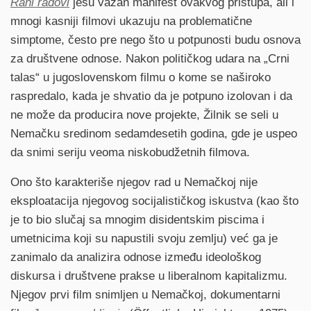
Rani radovi
jesu važan manifest ovakvog pristupa, ali i
mnogi kasniji filmovi ukazuju na problematične
simptome, često pre nego što u potpunosti budu osnova
za društvene odnose. Nakon političkog udara na „Crni
talas“ u jugoslovenskom filmu o kome se naširoko
raspredalo, kada je shvatio da je potpuno izolovan i da
ne može da producira nove projekte, Žilnik se seli u
Nemačku sredinom sedamdesetih godina, gde je uspeo
da snimi seriju veoma niskobudžetnih filmova.
Ono što karakteriše njegov rad u Nemačkoj nije
eksploatacija njegovog socijalističkog iskustva (kao što
je to bio slučaj sa mnogim disidentskim piscima i
umetnicima koji su napustili svoju zemlju) već ga je
zanimalo da analizira odnose između ideološkog
diskursa i društvene prakse u liberalnom kapitalizmu.
Njegov prvi film snimljen u Nemačkoj, dokumentarni