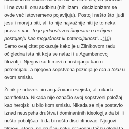
ili ne ovu ili onu sudbinu (nihilizam i decizionizam se
ovde već istovremeno pojavljuju). Postoji nešto što ljudi
jesu i moraju biti, ali to nije najvažnije niti je to neka
prava stvar:
To je jednostavna činjenica o nečijem
postojanju kao mogućnost ili potencijalnost“...
(10)
Samo ovaj citat pokazuje kako je u Žilnikovom radu
očigledna ista nit koja se nalazi i u Agambenovoj
filozofiji. Njegovi su filmovi o postojanju kao o
potencijalu, a njegova sopstvena pozicija je
rad u toku
u
ovom smislu.
Žilnik je oduvek bio angažovani esejista, ali nikada
pamfletista. Nikada nije označio svoj sopstveni položaj
kao herojski u bilo kom smislu. Nikada se nije postavio
iznad neuspeha društva i dominantnih ideologija da bi ili
nešto poboljšao ili da bi nešto disciplinovao. Njegovi
filmovi, stoga, ne pružaju neku pravednu tačku gledišta