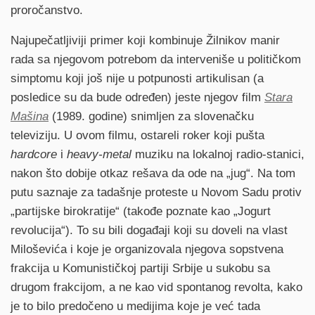
proročanstvo.
Najupečatljiviji primer koji kombinuje Žilnikov manir
rada sa njegovom potrebom da interveniše u političkom
simptomu koji još nije u potpunosti artikulisan (a
posledice su da bude određen) jeste njegov film
Stara
Mašina
(1989. godine) snimljen za slovenačku
televiziju. U ovom filmu, ostareli roker koji pušta
hardcore
i
heavy-metal
muziku na lokalnoj radio-stanici,
nakon što dobije otkaz rešava da ode na „jug“. Na tom
putu saznaje za tadašnje proteste u Novom Sadu protiv
„partijske birokratije“ (takođe poznate kao „Jogurt
revolucija“). To su bili događaji koji su doveli na vlast
Miloševića i koje je organizovala njegova sopstvena
frakcija u Komunističkoj partiji Srbije u sukobu sa
drugom frakcijom, a ne kao vid spontanog revolta, kako
je to bilo predočeno u medijima koje je već tada