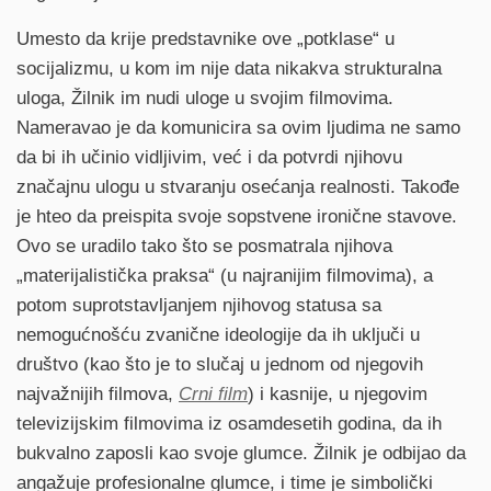
Umesto da krije predstavnike ove „potklase“ u
socijalizmu, u kom im nije data nikakva strukturalna
uloga, Žilnik im nudi uloge u svojim filmovima.
Nameravao je da komunicira sa ovim ljudima ne samo
da bi ih učinio vidljivim, već i da potvrdi njihovu
značajnu ulogu u stvaranju osećanja realnosti. Takođe
je hteo da preispita svoje sopstvene ironične stavove.
Ovo se uradilo tako što se posmatrala njihova
„materijalistička praksa“ (u najranijim filmovima), a
potom suprotstavljanjem njihovog statusa sa
nemogućnošću zvanične ideologije da ih uključi u
društvo (kao što je to slučaj u jednom od njegovih
najvažnijih filmova,
Crni film
) i kasnije, u njegovim
televizijskim filmovima iz osamdesetih godina, da ih
bukvalno zaposli kao svoje glumce. Žilnik je odbijao da
angažuje profesionalne glumce, i time je simbolički