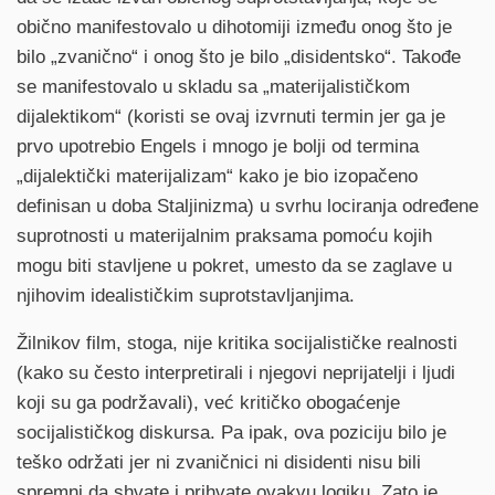
obično manifestovalo u dihotomiji između onog što je
bilo „zvanično“ i onog što je bilo „disidentsko“. Takođe
se manifestovalo u skladu sa „materijalističkom
dijalektikom“ (koristi se ovaj izvrnuti termin jer ga je
prvo upotrebio Engels i mnogo je bolji od termina
„dijalektički materijalizam“ kako je bio izopačeno
definisan u doba Staljinizma) u svrhu lociranja određene
suprotnosti u materijalnim praksama pomoću kojih
mogu biti stavljene u pokret, umesto da se zaglave u
njihovim idealističkim suprotstavljanjima.
Žilnikov film, stoga, nije kritika socijalističke realnosti
(kako su često interpretirali i njegovi neprijatelji i ljudi
koji su ga podržavali), već kritičko obogaćenje
socijalističkog diskursa. Pa ipak, ova poziciju bilo je
teško održati jer ni zvaničnici ni disidenti nisu bili
spremni da shvate i prihvate ovakvu logiku. Zato je