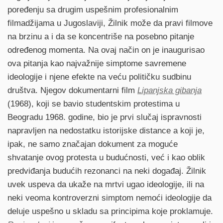
poređenju sa drugim uspešnim profesionalnim
filmadžijama u Jugoslaviji, Žilnik može da pravi filmove
na brzinu a i da se koncentriše na posebno pitanje
određenog momenta. Na ovaj način on je inaugurisao
ova pitanja kao najvažnije simptome savremene
ideologije i njene efekte na veću političku sudbinu
društva. Njegov dokumentarni film
Lipanjska gibanja
(1968), koji se bavio studentskim protestima u
Beogradu 1968. godine, bio je prvi slučaj ispravnosti
napravljen na nedostatku istorijske distance a koji je,
ipak, ne samo značajan dokument za moguće
shvatanje ovog protesta u budućnosti, već i kao oblik
predviđanja budućih rezonanci na neki događaj. Žilnik
uvek uspeva da ukaže na mrtvi ugao ideologije, ili na
neki veoma kontroverzni simptom nemoći ideologije da
deluje uspešno u skladu sa principima koje proklamuje.