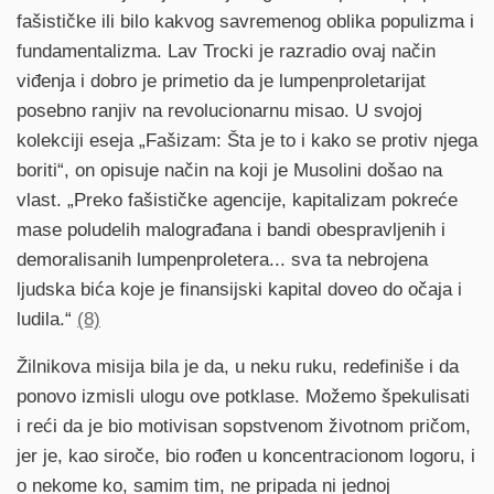
fašističke ili bilo kakvog savremenog oblika populizma i
fundamentalizma. Lav Trocki je razradio ovaj način
viđenja i dobro je primetio da je lumpenproletarijat
posebno ranjiv na revolucionarnu misao. U svojoj
kolekciji eseja „Fašizam: Šta je to i kako se protiv njega
boriti“, on opisuje način na koji je Musolini došao na
vlast. „Preko fašističke agencije, kapitalizam pokreće
mase poludelih malograđana i bandi obespravljenih i
demoralisanih lumpenproletera... sva ta nebrojena
ljudska bića koje je finansijski kapital doveo do očaja i
ludila.“
(8)
Žilnikova misija bila je da, u neku ruku, redefiniše i da
ponovo izmisli ulogu ove potklase. Možemo špekulisati
i reći da je bio motivisan sopstvenom životnom pričom,
jer je, kao siroče, bio rođen u koncentracionom logoru, i
o nekome ko, samim tim, ne pripada ni jednoj