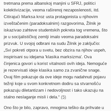
tretmana prema albanskoj manjini u SFRJ, politici
kolektivizacije, veoma raširenoj nezaposlenosti, itd.
Citirajući Marksa kroz usta protagonista u njihovim
izveštačenim (paradoksalnim) razgovorima, Žilnik je
iskazivao zahteve studentskih pokreta tog vremena, što
je u socijalističkoj zemlji imalo veoma paradoksalni
prizvuk. U svojoj odbrani na sudu Žilnik je zaključio:
„Svi pokreti otpora u svetu, bez obzira na njihov uspeh,
inspirisani su idejama 'klasika marksizma'. Ova
činjenica govori u korist vitalnosti ovih ideja. Nemoguće
je rezervisati ideje klasika samo za zvanične snage.
Ovaj film pokazuje da ove ideje mogu nadahnuti pojavu
težnji koje u svom konkretnom dodiru sa stvarnošću
pokazuju diletantizam i nedovoljnost i tako ukazuju na
stalno neslaganje misli i dela.“
(5)
Ono što je bilo, zapravo, mnogima teško da prihvate u