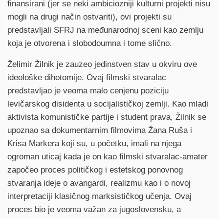
finansirani (jer se neki ambiciozniji kulturni projekti nisu
mogli na drugi način ostvariti), ovi projekti su
predstavljali SFRJ na međunarodnoj sceni kao zemlju
koja je otvorena i slobodoumna i tome slično.
Želimir Žilnik je zauzeo jedinstven stav u okviru ove
ideološke dihotomije. Ovaj filmski stvaralac
predstavljao je veoma malo cenjenu poziciju
levičarskog disidenta u socijalističkoj zemlji. Kao mladi
aktivista komunističke partije i student prava, Žilnik se
upoznao sa dokumentarnim filmovima Žana Ruša i
Krisa Markera koji su, u početku, imali na njega
ogroman uticaj kada je on kao filmski stvaralac-amater
započeo proces političkog i estetskog ponovnog
stvaranja ideje o avangardi, realizmu kao i o novoj
interpretaciji klasičnog marksističkog učenja. Ovaj
proces bio je veoma važan za jugoslovensku, a