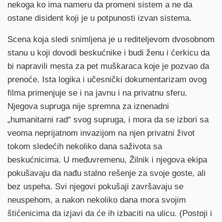
nekoga ko ima nameru da promeni sistem a ne da
ostane disident koji je u potpunosti izvan sistema.
Scena koja sledi snimljena je u rediteljevom dvosobnom
stanu u koji dovodi beskućnike i budi ženu i ćerkicu da
bi napravili mesta za pet muškaraca koje je pozvao da
prenoće. Ista logika i učesnički dokumentarizam ovog
filma primenjuje se i na javnu i na privatnu sferu.
Njegova supruga nije spremna za iznenadni
„humanitarni rad“ svog supruga, i mora da se izbori sa
veoma neprijatnom invazijom na njen privatni život
tokom sledećih nekoliko dana saživota sa
beskućnicima. U međuvremenu, Žilnik i njegova ekipa
pokušavaju da nađu stalno rešenje za svoje goste, ali
bez uspeha. Svi njegovi pokušaji završavaju se
neuspehom, a nakon nekoliko dana mora svojim
štićenicima da izjavi da će ih izbaciti na ulicu. (Postoji i