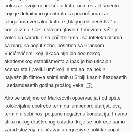
prikazao svoje neučešće u kulturnom establišmentu
koje je definitivno gravitiralo ka pozorištima kao
izlagačima verbalne kulture „blagog disidentstva“ u
socijalizmu. Čak u svojim glavnim flmovima, više je
voleo da sarađuje sa početnicima i sa intelektualcima
sa margina poput sebe, posebno sa Brankom
Vučićevićem, koji nikada nije bio deo nekog
akademskog establišmenta a ipak je bio uticajan
scenarista i „veliki um“ koji je stajao iza nekih
najvažnijih filmova snimljenih u Srbiji kasnih šezdesetih
i sedamdesetih godina prošlog veka.
(7)
Ako se udaljimo od Marksovih opservacija i od opšte
kolokvijalne upotrebe termina lumpenproletarijat, ovaj
termin u sebi nosi potpuno negativnu konotaciju. Imamo
sliku nekog društvenog ostatka, koje se pokreće samo
zarad služenja i ojačavanja regresivne politike poput