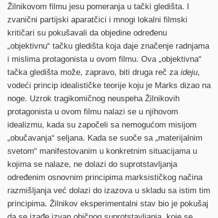
Žilnikovom filmu jesu pomeranja u tački gledišta. I
zvanični partijski aparatčici i mnogi lokalni filmski
kritičari su pokušavali da objedine određenu
„objektivnu“ tačku gledišta koja daje značenje radnjama
i mislima protagonista u ovom filmu. Ova „objektivna“
tačka gledišta može, zapravo, biti druga reč za
ideju
,
vodeći princip idealističke teorije koju je Marks dizao na
noge. Uzrok tragikomičnog neuspeha Žilnikovih
protagonista u ovom filmu nalazi se u njihovom
idealizmu, kada su započeli sa nemogućom misijom
„obučavanja“ seljana. Kada se suoče sa „materijalnim
svetom“ manifestovanim u konkretnim situacijama u
kojima se nalaze, ne dolazi do suprotstavljanja
određenim osnovnim principima marksističkog načina
razmišljanja već dolazi do izazova u skladu sa istim tim
principima. Žilnikov eksperimentalni stav bio je pokušaj
da se izađe izvan običnog suprotstavljanja, koje se