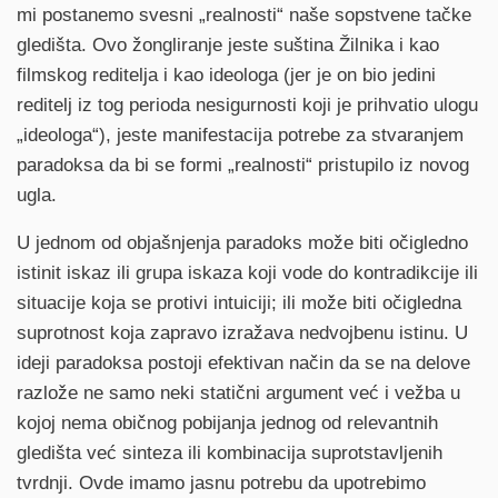
mi postanemo svesni „realnosti“ naše sopstvene tačke
gledišta. Ovo žongliranje jeste suština Žilnika i kao
filmskog reditelja i kao ideologa (jer je on bio jedini
reditelj iz tog perioda nesigurnosti koji je prihvatio ulogu
„ideologa“), jeste manifestacija potrebe za stvaranjem
paradoksa da bi se formi „realnosti“ pristupilo iz novog
ugla.
U jednom od objašnjenja paradoks može biti očigledno
istinit iskaz ili grupa iskaza koji vode do kontradikcije ili
situacije koja se protivi intuiciji; ili može biti očigledna
suprotnost koja zapravo izražava nedvojbenu istinu. U
ideji paradoksa postoji efektivan način da se na delove
razlože ne samo neki statični argument već i vežba u
kojoj nema običnog pobijanja jednog od relevantnih
gledišta već sinteza ili kombinacija suprotstavljenih
tvrdnji. Ovde imamo jasnu potrebu da upotrebimo