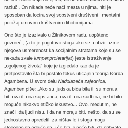
razluči. On nikada neće naći mesta u njima, niti je
sposoban da locira svoj sopstveni društveni i mentalni
položaj u novim društvenim dihotomijama.
Оno što je izazivalo u Žilnikovom radu, uopšteno
govoreći, (a to je pogotovo stoga ako se u obzir uzme
njegova usmerenost ka socijalnim stratama koje su se
nekada zvale
lumpenproletarijat
) jeste istraživanje
„ogoljenog života“ koje je izgledalo kao da je
pretpostavilo šta bi postalo fokus uticajnih teorija Đorđa
Agambena. U svom delu
Nadolazeća zajednica,
Agamben piše: „Ako su ljudska bića bila ili su morala
biti ova ili ona supstanca, ova ili ona sudbina, ne bi bilo
moguće nikakvo etičko iskustvo... Ovo, međutim, ne
znači da ljudi nisu, i da ne moraju biti, nešto, da su se
jednostavno opredelili za ništavilo i stoga mogu
slobodno da odluče da li će biti ili neće biti, da prihvate