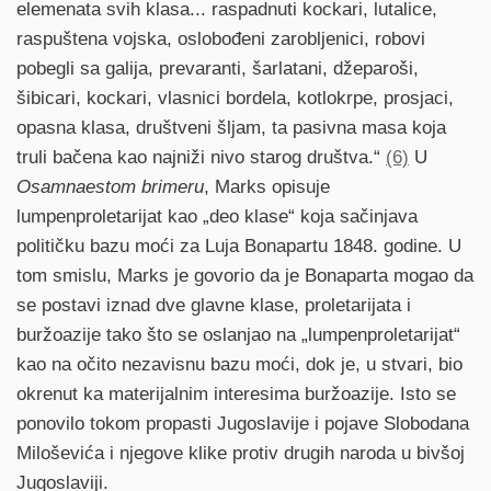
elemenata svih klasa... raspadnuti kockari, lutalice,
raspuštena vojska, oslobođeni zarobljenici, robovi
pobegli sa galija, prevaranti, šarlatani, džeparoši,
šibicari, kockari, vlasnici bordela, kotlokrpe, prosjaci,
opasna klasa, društveni šljam, ta pasivna masa koja
truli bačena kao najniži nivo starog društva.“
(6)
U
Osamnaestom brimeru
, Marks opisuje
lumpenproletarijat kao „deo klase“ koja sačinjava
političku bazu moći za Luja Bonapartu 1848. godine. U
tom smislu, Marks je govorio da je Bonaparta mogao da
se postavi iznad dve glavne klase, proletarijata i
buržoazije tako što se oslanjao na „lumpenproletarijat“
kao na očito nezavisnu bazu moći, dok je, u stvari, bio
okrenut ka materijalnim interesima buržoazije. Isto se
ponovilo tokom propasti Jugoslavije i pojave Slobodana
Miloševića i njegove klike protiv drugih naroda u bivšoj
Jugoslaviji.