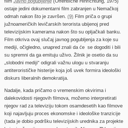
film
Javno pogubljenje
(Öffentliche Hinrichtung, 1975)
ostaje jedini dokumentarni film zabranjen u Nemačkoj
odmah nakon što je završen.
(9)
Film priča o grupi
južnoameričkih levičarskih terorista ubijenoj pred
televizijskim kamerama nakon što su opljačkali banku.
Film otkriva ovaj slučaj javnog pogubljenja za koje su
mediji, očigledno, unapred znali da će se dogoditi i bili
su spremni da ga emituju uživo. Žilnik je osetio da su
„slobodni mediji“ odigrali važnu ulogu u stvaranju
antiterorističke histerije koja još uvek formira ideološki
diskurs liberalnih demokratija.
Nadalje, kada pričamo o vremenskim okvirima i
dalekovidosti njegovih filmova, možemo interpretirati
njegov rad za televiziju tokom osamdesetih kao filmove
koji najavljuju proces ekonomske i ideološke tranzicije
(tada je dobio podršku televizijskih urednika za projekte