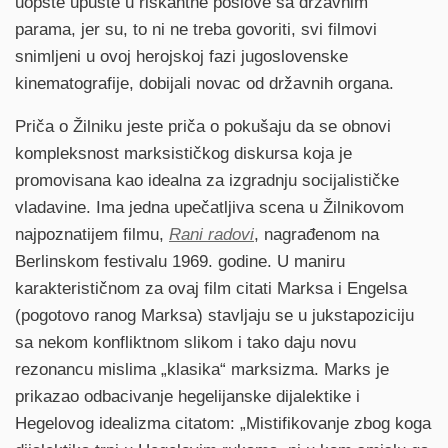
uopšte upuste u riskantne poslove sa državnim
parama, jer su, to ni ne treba govoriti, svi filmovi
snimljeni u ovoj herojskoj fazi jugoslovenske
kinematografije, dobijali novac od državnih organa.
Priča o Žilniku jeste priča o pokušaju da se obnovi
kompleksnost marksističkog diskursa koja je
promovisana kao idealna za izgradnju socijalističke
vladavine. Ima jedna upečatljiva scena u Žilnikovom
najpoznatijem filmu,
Rani radovi
, nagrađenom na
Berlinskom festivalu 1969. godine. U maniru
karakterističnom za ovaj film citati Marksa i Engelsa
(pogotovo ranog Marksa) stavljaju se u jukstapoziciju
sa nekom konfliktnom slikom i tako daju novu
rezonancu mislima „klasika“ marksizma. Marks je
prikazao odbacivanje hegelijanske dijalektike i
Hegelovog idealizma citatom: „Mistifikovanje zbog koga