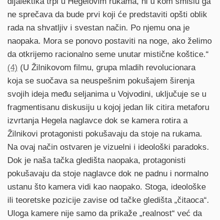
dijalektika trpi u Hegelovim rukama, ni u kom smislu ga
ne sprečava da bude prvi koji će predstaviti opšti oblik
rada na shvatljiv i svestan način. Po njemu ona je
naopaka. Mora se ponovo postaviti na noge, ako želimo
da otkrijemo racionalno seme unutar mistične koštice.“
(4)
(U Žilnikovom filmu, grupa mladih revolucionara
koja se suočava sa neuspešnim pokušajem širenja
svojih ideja među seljanima u Vojvodini, uključuje se u
fragmentisanu diskusiju u kojoj jedan lik citira metaforu
izvrtanja Hegela naglavce dok se kamera rotira a
Žilnikovi protagonisti pokušavaju da stoje na rukama.
Na ovaj način ostvaren je vizuelni i ideološki paradoks.
Dok je naša tačka gledišta naopaka, protagonisti
pokušavaju da stoje naglavce dok ne padnu i normalno
ustanu što kamera vidi kao naopako. Stoga, ideološke
ili teoretske pozicije zavise od tačke gledišta „čitaoca“.
Uloga kamere nije samo da prikaže „realnost“ već da