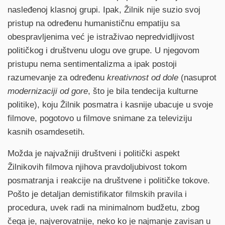
nasleđenoj klasnoj grupi. Ipak, Žilnik nije suzio svoj
pristup na određenu humanističnu empatiju sa
obespravljenima već je istraživao nepredvidljivost
političkog i društvenu ulogu ove grupe. U njegovom
pristupu nema sentimentalizma a ipak postoji
razumevanje za određenu
kreativnost od dole
(nasuprot
modernizaciji od gore
, što je bila tendecija kulturne
politike), koju Žilnik posmatra i kasnije ubacuje u svoje
filmove, pogotovo u filmove snimane za televiziju
kasnih osamdesetih.
Možda je najvažniji društveni i politički aspekt
Žilnikovih filmova njihova pravdoljubivost tokom
posmatranja i reakcije na društvene i političke tokove.
Pošto je detaljan demistifikator filmskih pravila i
procedura, uvek radi na minimalnom budžetu, zbog
čega je, najverovatnije, neko ko je najmanje zavisan u