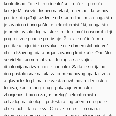
kontrolisao. To je film o ideološkoj konfuziji pomoću
koje je Milošević dospeo na vlast, o nemoći da se novi
politički događaji razdvoje od starih dihotimija onoga što
je zvanično i onoga što je nekonformistički, onoga što
je predstavljalo dogmatske strukture moći nasuprot ideji
progresivne pobune protiv nje. Žilnik je uočio formu
politike u kojoj ideja revolucije nije domen slobode već
oblik državnog udara organizovanog kod kuće. Ono što
se videlo kao normativna ideologija sa svojim
dihotomijama izvrnulo se naopako. Sada je socijalno
dno postalo snažna sila za primenu novog tipa fašizma
a glavni lik tog filma, nesvestan ovih novih ideoloških
tokova, kao i mnogi drugi, pokazuje vrhunsku
zbunjenost tipičnu za „ostarelog“ nekonformistu
odraslog na ideologiji protesta ali ugrađen u drugačije
oblike političkih ciljeva. On ove proteste promatra, i
delom i učestvuje na njima, ali ne može adekvatno da ih