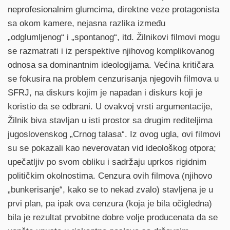
neprofesionalnim glumcima, direktne veze protagonista
sa okom kamere, nejasna razlika između
„odglumljenog“ i „spontanog“, itd. Žilnikovi filmovi mogu
se razmatrati i iz perspektive njihovog komplikovanog
odnosa sa dominantnim ideologijama. Većina kritičara
se fokusira na problem cenzurisanja njegovih filmova u
SFRJ, na diskurs kojim je napadan i diskurs koji je
koristio da se odbrani. U ovakvoj vrsti argumentacije,
Žilnik biva stavljan u isti prostor sa drugim rediteljima
jugoslovenskog „Crnog talasa“. Iz ovog ugla, ovi filmovi
su se pokazali kao neverovatan vid ideološkog otpora;
upečatljiv po svom obliku i sadržaju uprkos rigidnim
političkim okolnostima. Cenzura ovih filmova (njihovo
„bunkerisanje“, kako se to nekad zvalo) stavljena je u
prvi plan, pa ipak ova cenzura (koja je bila očigledna)
bila je rezultat prvobitne dobre volje producenata da se