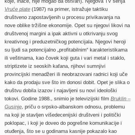
koje, inače, nije mogao da ostvari). Njegova TV serija
Vruće plate
(1987) na primer, istražuje taktiku
društveno zapostavljenih u procesu privikavanja na
nove oblike tržišne ekonomije. Opet su njegovi likovi na
društvenoj margini a ipak aktivni u otkrivanju svog
kreativnog i preduzetničkog potencijala. Njegovi heroji
su ljudi sa potencijalno „profitabilnim“ karakteristikama
ili veštinama, kao čovek koji guta i vari metal i staklo,
striptizete iz seoskih kafana, njihovi sumnjivi
provincijski menadžeri ili neobrazovani radnici koji uče
kako da prodaju sve što im donosi dobit. Opet je slika o
društvu dobila izazov i najavljeni su novi ideološki
tokovi. Godine 1988., snimio je televizijski film
Bruklin –
Gusinje
, priču o srpsko-albanskom odnosu, problemu
na koji je stavljen višedecenijski društveni i politički
poklopac, i koji je doveo do pogrešne komunikacije i
otuđenja, što se u godinama kasnije pokazalo kao