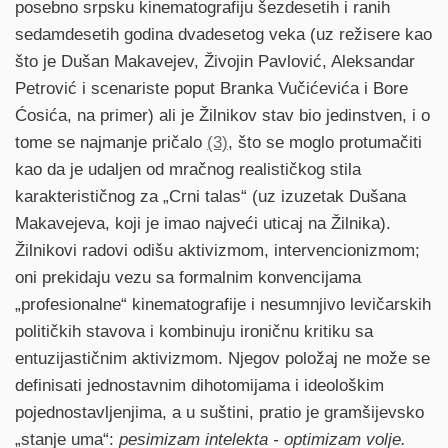
posebno srpsku kinematografiju šezdesetih i ranih
sedamdesetih godina dvadesetog veka (uz režisere kao
što je Dušan Makavejev, Živojin Pavlović, Aleksandar
Petrović i scenariste poput Branka Vučićevića i Bore
Ćosića, na primer) ali je Žilnikov stav bio jedinstven, i o
tome se najmanje pričalo
(3)
, što se moglo protumačiti
kao da je udaljen od mračnog realističkog stila
karakterističnog za „Crni talas“ (uz izuzetak Dušana
Makavejeva, koji je imao najveći uticaj na Žilnika).
Žilnikovi radovi odišu aktivizmom, intervencionizmom;
oni prekidaju vezu sa formalnim konvencijama
„profesionalne“ kinematografije i nesumnjivo levičarskih
političkih stavova i kombinuju ironičnu kritiku sa
entuzijastičnim aktivizmom. Njegov položaj ne može se
definisati jednostavnim dihotomijama i ideološkim
pojednostavljenjima, a u suštini, pratio je gramšijevsko
„stanje uma“:
pesimizam intelekta - optimizam volje.