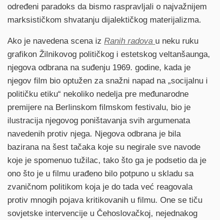
određeni paradoks da bismo raspravljali o najvažnijem
marksističkom shvatanju dijalektičkog materijalizma.
Ako je navedena scena iz
Ranih radova
u neku ruku
grafikon Žilnikovog političkog i estetskog veltanšaunga,
njegova odbrana na suđenju 1969. godine, kada je
njegov film bio optužen za snažni napad na „socijalnu i
političku etiku“ nekoliko nedelja pre međunarodne
premijere na Berlinskom filmskom festivalu, bio je
ilustracija njegovog poništavanja svih argumenata
navedenih protiv njega. Njegova odbrana je bila
bazirana na šest tačaka koje su negirale sve navode
koje je spomenuo tužilac, tako što ga je podsetio da je
ono što je u filmu urađeno bilo potpuno u skladu sa
zvaničnom politikom koja je do tada već reagovala
protiv mnogih pojava kritikovanih u filmu. One se tiču
sovjetske intervencije u Čehoslovačkoj, nejednakog