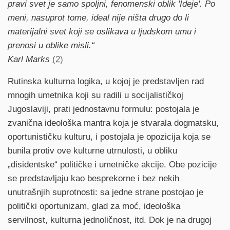
pravi svet je samo spoljni, fenomenski oblik 'Ideje'. Po
meni, nasuprot tome, ideal nije ništa drugo do li
materijalni svet koji se oslikava u ljudskom umu i
prenosi u oblike misli.“
Karl Marks
(2)
Rutinska kulturna logika, u kojoj je predstavljen rad
mnogih umetnika koji su radili u socijalističkoj
Jugoslaviji, prati jednostavnu formulu: postojala je
zvanična ideološka mantra koja je stvarala dogmatsku,
oportunističku kulturu, i postojala je opozicija koja se
bunila protiv ove kulturne utrnulosti, u obliku
„disidentske“ političke i umetničke akcije. Obe pozicije
se predstavljaju kao besprekorne i bez nekih
unutrašnjih suprotnosti: sa jedne strane postojao je
politički oportunizam, glad za moć, ideološka
servilnost, kulturna jednoličnost, itd. Dok je na drugoj