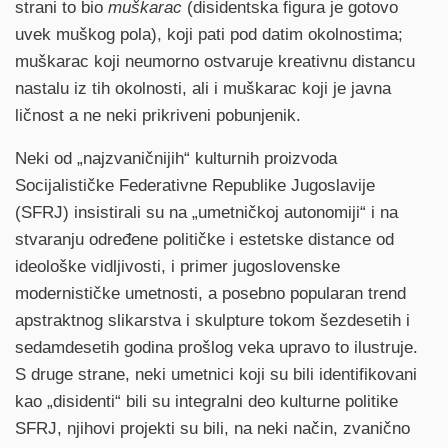
strani to bio
muškarac
(disidentska figura je gotovo
uvek muškog pola), koji pati pod datim okolnostima;
muškarac koji neumorno ostvaruje kreativnu distancu
nastalu iz tih okolnosti, ali i muškarac koji je javna
ličnost a ne neki prikriveni pobunjenik.
Neki od „najzvaničnijih“ kulturnih proizvoda
Socijalističke Federativne Republike Jugoslavije
(SFRJ) insistirali su na „umetničkoj autonomiji“ i na
stvaranju određene političke i estetske distance od
ideološke vidljivosti, i primer jugoslovenske
modernističke umetnosti, a posebno popularan trend
apstraktnog slikarstva i skulpture tokom šezdesetih i
sedamdesetih godina prošlog veka upravo to ilustruje.
S druge strane, neki umetnici koji su bili identifikovani
kao „disidenti“ bili su integralni deo kulturne politike
SFRJ, njihovi projekti su bili, na neki način, zvanično