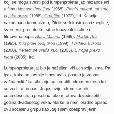
koji se mogu svesti pod lumpenproletarijat: nezaposleni
u filmu
Nezaposleni ljudi
(1968),
Pioniri maleni, mi smo
vojska prava
(1968),
Crni film
(1972), itd. Kasnije,
nakon pada komunizma, Žilnik se fokusira na izbeglice,
švercere, prostitutke, sitne lopove ili lutalice u
filmovima poput
Stara Mašina
(1989),
Marble Ass
(1995),
Kud plovi ovaj brod
(1999),
Tvrđava Evropa
(2000),
Kenedi se vraća kući
(2003),
Evropa preko
plota
(2005), itd.
Lumpenproletarijat bio je neželjeni višak socijalizma. Pa
ipak, kako se kasnije ispostavilo, postao je veoma
važna politička sila koju su koristili tokom procesa koji
su vodili u propast Jugoslavije tokom kasnih
osamdesetih, a posebno tokom ratova devedesetih
godina dvadesetog veka. Marks je nemilosrdno opisao
ovu socijalnu grupu kao „taj šljam obespravljenih