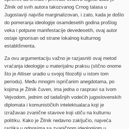
Žilnik od svih autora takozvanog Crnog talasa u
Jugoslaviji najviše marginalizovan, i zato, kada je došlo
do pomeranja ideologije osamdesetih godina prošlog
veka i potpune manifestacije devedesetih, ovaj autor
ostaje ignorisan od strane lokalnog kulturnog
establišmenta.
Za ovu argumentaciju važno je razjasniti ovaj metod
vraćanja ideologije u materijalnu praksu (slično onome
što je Altiser uradio u svojoj filozofiji u istom tom
periodu). Među mnogim ispričanim anegdotama, po
kojima je Žilnik čuven, ima jedna o raspravi sa Ivom
Vejvodom, jednim od tadašnjih vodećih jugoslovenskih
diplomata i komunističkih intelektualaca koji je
izražavao zvanične stavove koji utiču na kulturnu
politiku. Kako je Žilnik nedavno zaključio, najveća
razlika u odnosima sa zvaničnom ideologijom u