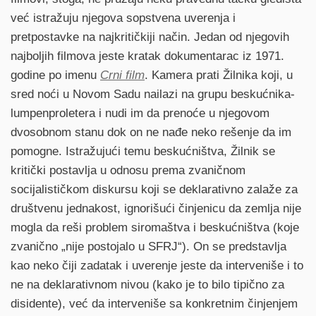
već istražuju njegova sopstvena uverenja i
pretpostavke na najkritičkiji način. Jedan od njegovih
najboljih filmova jeste kratak dokumentarac iz 1971.
godine po imenu
Crni film
. Kamera prati Žilnika koji, u
sred noći u Novom Sadu nailazi na grupu beskućnika-
lumpenproletera i nudi im da prenoće u njegovom
dvosobnom stanu dok on ne nađe neko rešenje da im
pomogne. Istražujući temu beskućništva, Žilnik se
kritički postavlja u odnosu prema zvaničnom
socijalističkom diskursu koji se deklarativno zalaže za
društvenu jednakost, ignorišući činjenicu da zemlja nije
mogla da reši problem siromaštva i beskućništva (koje
zvanično „nije postojalo u SFRJ“). On se predstavlja
kao neko čiji zadatak i uverenje jeste da interveniše i to
ne na deklarativnom nivou (kako je to bilo tipično za
disidente), već da interveniše sa konkretnim činjenjem