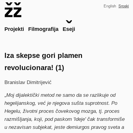
Skip
English
Srpski
to
main
content
Main
Projekti
Filmografija
Eseji
Iza skepse gori plamen
revolucionara! (1)
Branislav Dimitrijević
„
Moj dijalektički metod ne samo da se razlikuje od
hegelijanskog, već je njegova sušta suprotnost. Po
Hegelu, životni proces čovekovog mozga, tj. proces
razmišljanja, koji, pod paskom 'Ideje' čak transformiše
u nezavisan subjekat, jeste demiurgos pravog sveta a