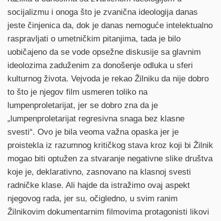
socijalizmu i onoga što je zvanična ideologija danas
jeste činjenica da, dok je danas nemoguće intelektualno
raspravljati o umetničkim pitanjima, tada je bilo
uobičajeno da se vode opsežne diskusije sa glavnim
ideolozima zaduženim za donošenje odluka u sferi
kulturnog života. Vejvoda je rekao Žilniku da nije dobro
to što je njegov film usmeren toliko na
lumpenproletarijat, jer se dobro zna da je
„lumpenproletarijat regresivna snaga bez klasne
svesti“. Ovo je bila veoma važna opaska jer je
proistekla iz razumnog kritičkog stava kroz koji bi Žilnik
mogao biti optužen za stvaranje negativne slike društva
koje je, deklarativno, zasnovano na klasnoj svesti
radničke klase. Ali hajde da istražimo ovaj aspekt
njegovog rada, jer su, očigledno, u svim ranim
Žilnikovim dokumentarnim filmovima protagonisti likovi