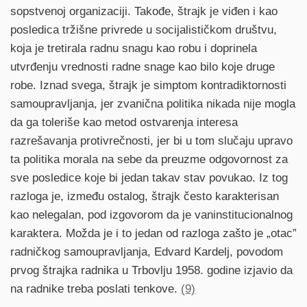
sopstvenoj organizaciji. Takođe, štrajk je viđen i kao
posledica tržišne privrede u socijalističkom društvu,
koja je tretirala radnu snagu kao robu i doprinela
utvrđenju vrednosti radne snage kao bilo koje druge
robe. Iznad svega, štrajk je simptom kontradiktornosti
samoupravljanja, jer zvanična politika nikada nije mogla
da ga toleriše kao metod ostvarenja interesa
razrešavanja protivrečnosti, jer bi u tom slučaju upravo
ta politika morala na sebe da preuzme odgovornost za
sve posledice koje bi jedan takav stav povukao. Iz tog
razloga je, između ostalog, štrajk često karakterisan
kao nelegalan, pod izgovorom da je vaninstitucionalnog
karaktera. Možda je i to jedan od razloga zašto je „otac”
radničkog samoupravljanja, Edvard Kardelj, povodom
prvog štrajka radnika u Trbovlju 1958. godine izjavio da
na radnike treba poslati tenkove.
(9)