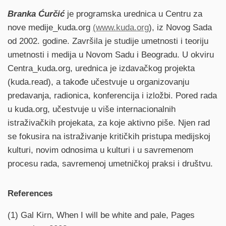
Branka Ćurčić
je programska urednica u Centru za
nove medije_kuda.org
(
www.kuda.org
), iz Novog Sada
od 2002. godine. Završila je studije umetnosti i teoriju
umetnosti i medija u Novom Sadu i Beogradu. U okviru
Centra_kuda.org, urednica je izdavačkog projekta
(kuda.read), a takođe učestvuje u organizovanju
predavanja, radionica, konferencija i izložbi. Pored rada
u kuda.org, učestvuje u više internacionalnih
istraživačkih projekata, za koje aktivno piše. Njen rad
se fokusira na istraživanje kritičkih pristupa medijskoj
kulturi, novim odnosima u kulturi i u savremenom
procesu rada, savremenoj umetničkoj praksi i društvu.
References
(1) Gal Kirn, When I will be white and pale, Pages