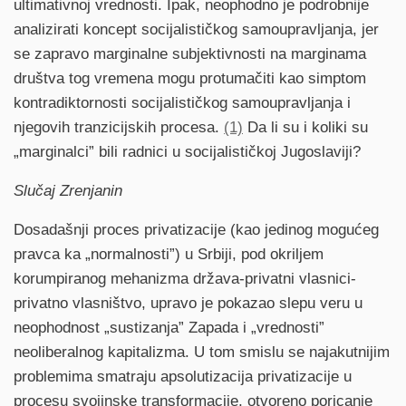
ultimativnoj vrednosti. Ipak, neophodno je podrobnije
analizirati koncept socijalističkog samoupravljanja, jer
se zapravo marginalne subjektivnosti na marginama
društva tog vremena mogu protumačiti kao simptom
kontradiktornosti socijalističkog samoupravljanja i
njegovih tranzicijskih procesa.
(1)
Da li su i koliki su
„marginalci” bili radnici u socijalističkoj Jugoslaviji?
Slučaj Zrenjanin
Dosadašnji proces privatizacije (kao jedinog mogućeg
pravca ka „normalnosti”) u Srbiji, pod okriljem
korumpiranog mehanizma država-privatni vlasnici-
privatno vlasništvo, upravo je pokazao slepu veru u
neophodnost „sustizanja” Zapada i „vrednosti”
neoliberalnog kapitalizma. U tom smislu se najakutnijim
problemima smatraju apsolutizacija privatizacije u
procesu svojinske transformacije, otvoreno poricanje