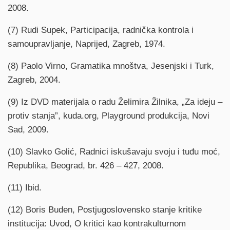
2008.
(7) Rudi Supek, Participacija, radnička kontrola i
samoupravljanje, Naprijed, Zagreb, 1974.
(8) Paolo Virno, Gramatika mnoštva, Jesenjski i Turk,
Zagreb, 2004.
(9) Iz DVD materijala o radu Želimira Žilnika, „Za ideju –
protiv stanja”, kuda.org, Playground produkcija, Novi
Sad, 2009.
(10) Slavko Golić, Radnici iskušavaju svoju i tuđu moć,
Republika, Beograd, br. 426 – 427, 2008.
(11) Ibid.
(12) Boris Buden, Postjugoslovensko stanje kritike
institucija: Uvod, O kritici kao kontrakulturnom