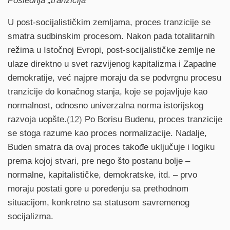
Poslednja „tranzicija”
U post-socijalističkim zemljama, proces tranzicije se
smatra sudbinskim procesom. Nakon pada totalitarnih
režima u Istočnoj Evropi, post-socijalističke zemlje ne
ulaze direktno u svet razvijenog kapitalizma i Zapadne
demokratije, već najpre moraju da se podvrgnu procesu
tranzicije do konačnog stanja, koje se pojavljuje kao
normalnost, odnosno univerzalna norma istorijskog
razvoja uopšte.
(12)
Po Borisu Budenu, proces tranzicije
se stoga razume kao proces normalizacije. Nadalje,
Buden smatra da ovaj proces takođe uključuje i logiku
prema kojoj stvari, pre nego što postanu bolje –
normalne, kapitalističke, demokratske, itd. – prvo
moraju postati gore u poređenju sa prethodnom
situacijom, konkretno sa statusom savremenog
socijalizma.