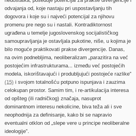
nedostatka, poseduje potencijal za prakse divergencije i
odvajanja od, koje nastaju pri uspostavljanju tih
dogovora i koje su i najveći potencijal za njihovu
promenu pre nego su i nastali. Kontradiktornost
ugrađena u temelje jugoslovenskog socijalističkog
samoupravljanja je ostavljala pukotine, niše, u kojima je
bilo moguće praktikovati prakse divergencije. Danas,
na ovim podnebljima, neoliberalizam „parazitira na već
postojećim infrastrukturama... između već postojećih
modela, iskorištavajući i produbljujući postojeće razlike”
(15)
i svojom totalnošću potpuno ispunjava i zauzima
celokupan prostor. Samim tim, i re-artikulacija interesa
od opšteg (ili radničkog) značaja, nasuprot
dominantnom interesu nekolicine, biva teža ali i sve
neophodnija za definisanje, kako bi se napravio
eventualni otklon od „slepe vere u principe neoliberalne
ideologije”.