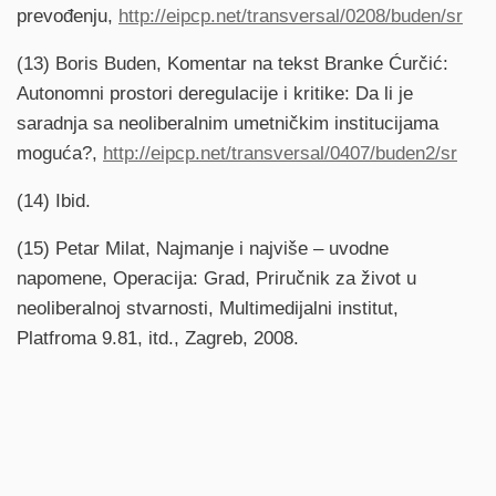
prevođenju,
http://eipcp.net/transversal/0208/buden/sr
(13) Boris Buden, Komentar na tekst Branke Ćurčić:
Autonomni prostori deregulacije i kritike: Da li je
saradnja sa neoliberalnim umetničkim institucijama
moguća?,
http://eipcp.net/transversal/0407/buden2/sr
(14) Ibid.
(15) Petar Milat, Najmanje i najviše – uvodne
napomene, Operacija: Grad, Priručnik za život u
neoliberalnoj stvarnosti, Multimedijalni institut,
Platfroma 9.81, itd., Zagreb, 2008.