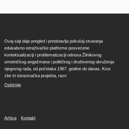
Ovaj sajt daje pregled i predstavlja pokušaj stvaranja
edukativno istraživačke platforme posvećene
kontektualizaciji i problematizaciji odnosa Žilnikovog
umetničkog angažmana i političkog i društvenog okruženja
njegovog rada, od početaka 1967. godine do danas. Kroz
zbir tri istrazivačka projekta, razn
Opširnije
Secondary
Arhiva
Kontakt