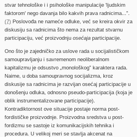
stvar tehnološke i i psihološke manipulacije 'ljudskim
faktorom' nego davanja bilo kakvih prava radnicima...”.
(7)
Poslovođa ne nameće odluke, već se kreira okvir za
diskusiju sa radnicima što nema za rezultat stvarnu
participaciju, već proizvodnju
osećaja
participacije.
Ono što je zajedničko za uslove rada u socijalističkom
samoupravljanju i savremenom neoliberalnom
kapitalizmu je odsustvo „monološkog” karaktera rada.
Naime, u doba samoupravnog socijalizma, kroz
diskusije sa radnicima je razvijan osećaj participacije u
donošenju odluka, odnosno pseudo-participacija (koja je
oblik instrumentalizovane participacije).
Kontradiktornost ove situacije postaje norma post-
fordističke proizvodnje. Proizvodna sredstva u post-
fordizmu se sastoje iz komunikacijskih tehnika i
procedura. U velikoj meri se stavlja akcenat na