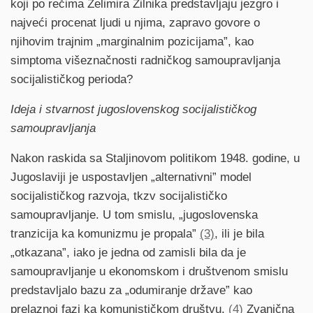
koji po rečima Želimira Žilnika predstavljaju jezgro i
najveći procenat ljudi u njima, zapravo govore o
njihovim trajnim „marginalnim pozicijama”, kao
simptoma višeznačnosti radničkog samoupravljanja
socijalističkog perioda?
Ideja i stvarnost jugoslovenskog socijalističkog
samoupravljanja
Nakon raskida sa Staljinovom politikom 1948. godine, u
Jugoslaviji je uspostavljen „alternativni” model
socijalističkog razvoja, tkzv socijalističko
samoupravljanje. U tom smislu, „jugoslovenska
tranzicija ka komunizmu je propala”
(3)
, ili je bila
„otkazana”, iako je jedna od zamisli bila da je
samoupravljanje u ekonomskom i društvenom smislu
predstavljalo bazu za „odumiranje države” kao
prelaznoj fazi ka komunističkom društvu.
(4)
Zvanična