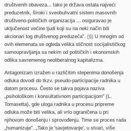
društvenih obaveza... Iako je država ostala najveći
preduzetnik, široki i sveobuhvatni sistem masovnih
društveno-političkih organizacija ... osiguravao je
uključenost većine ljudi koji su na neki način bili
akcionari tog društvenog preduzeća”.
(6)
U mnogim od
ovih elemenata se ogleda velika sličnost socijalističkog
samoupravljanja sa nekim od političkih i ekonomskih
odlika savremenog neoliberalnog kapitalizma.
Antagonizam izražen u različitim stepenima donošenja
odluka dovodi do tkzv. pseudo-participacije radnika u
datom procesu. Često se takva pojava naziva
„psihološkom i konsultativnom participacijom” (L.
Tomasetta), gde uloga radnika u procesu pripreme
odluka može biti velika, ali vrlo ograničena u pri
njihovom donošenju i sprovođenju. Time se proces rada
„humanizuje”. „Tako je 'savjetovanje', u stvari, više