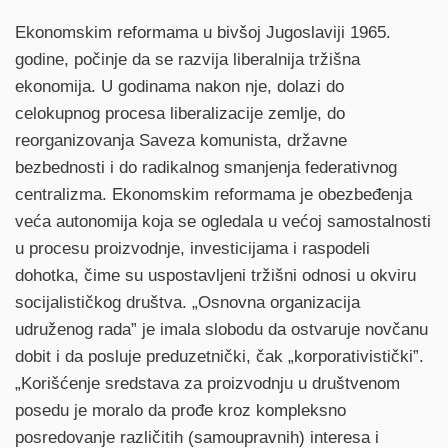
Ekonomskim reformama u bivšoj Jugoslaviji 1965.
godine, počinje da se razvija liberalnija tržišna
ekonomija. U godinama nakon nje, dolazi do
celokupnog procesa liberalizacije zemlje, do
reorganizovanja Saveza komunista, državne
bezbednosti i do radikalnog smanjenja federativnog
centralizma. Ekonomskim reformama je obezbeđenja
veća autonomija koja se ogledala u većoj samostalnosti
u procesu proizvodnje, investicijama i raspodeli
dohotka, čime su uspostavljeni tržišni odnosi u okviru
socijalističkog društva. „Osnovna organizacija
udruženog rada” je imala slobodu da ostvaruje novčanu
dobit i da posluje preduzetnički, čak „korporativistički”.
„Korišćenje sredstava za proizvodnju u društvenom
posedu je moralo da prođe kroz kompleksno
posredovanje različitih (samoupravnih) interesa i