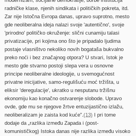
modernizam, socijalne demokratije, borbe institucija
radničke klase, njenih sindikata i političkih pokreta, itd.
Zar nije Istočna Evropa danas, upravo suprotno, mesto
gde neoliberalna ideja nalazi svoje 'autentično', svoje
'prirodno' političko okruženje: slični cunamiju talasi
privatizacije, pri kojima ono što je pripadalo ljudima
postaje vlasništvo nekoliko novih bogataša bukvalno
preko noći i bez značajnog otpora? U stvari, Istok je
mesto gde stvarno postoji slepa vera u osnovne
principe neoliberalne ideologije, u svemogućnost
privatne inicijative, samo-regulišuću moć tržišta, u
eliksir 'deregulacije', ukratko u nesputanu tržišnu
ekonomiju kao konačno ostvarenje slobode. Upravo
ovde, gde mu se njegove žrtve entuzijastično izlažu,
neoliberalizam je zaista kod kuće”.
(13)
I pri tome
dodaje da „razlika između Zapada i (post-
komunističkog) Istoka danas nije razlika između visoko