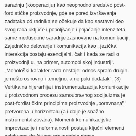
saradnju (kooperaciju) kao neophodno sredstvo post-
fordističke proizvodnje, gde se pored izvršavanja
zadataka od radnika se očekuje da kao sastavni deo
svog rada uključe i poboljšanje i pojačanje intenziteta
same međusobne saradnje zasnovane na komunikaciji.
Zajedničko delovanje i komunikacija kao i jezička
interakcija postaju esencijalni, čak i kada se radi o
proizvodnji u, na primer, automobilskoj industriji.
„Monološki karakter rada nestaje: odnos spram drugih
je nešto osnovno i temeljno, a ne puki dodatak”.
(8)
Vertikalna hijerarhija i instrumentalizacija komunikacije
u proizvodnom procesu samoupravnog socijalizma je
post-fordističkim principima proizvodnje „poravnana” i
pretvorena u horizontalu (a i dalje je snažno
instrumentalizovana). Momenti komunikacijske
improvizacije i neformalnosti postaju ključni elementi