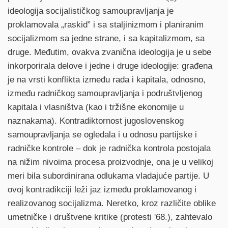
ideologija socijalističkog samoupravljanja je
proklamovala „raskid” i sa staljinizmom i planiranim
socijalizmom sa jedne strane, i sa kapitalizmom, sa
druge. Međutim, ovakva zvanična ideologija je u sebe
inkorporirala delove i jedne i druge ideologije: građena
je na vrsti konflikta između rada i kapitala, odnosno,
između radničkog samoupravljanja i podruštvljenog
kapitala i vlasništva (kao i tržišne ekonomije u
naznakama). Kontradiktornost jugoslovenskog
samoupravljanja se ogledala i u odnosu partijske i
radničke kontrole – dok je radnička kontrola postojala
na nižim nivoima procesa proizvodnje, ona je u velikoj
meri bila subordinirana odlukama vladajuće partije. U
ovoj kontradikciji leži jaz između proklamovanog i
realizovanog socijalizma. Neretko, kroz različite oblike
umetničke i društvene kritike (protesti '68.), zahtevalo