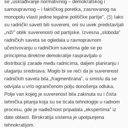
se „usklađivanje normativnog – demokratskog i
samoupravnog – i faktičkog poretka, zasnovanog na
monopolu vlasti jedine legalne političke partije”.
(5)
Iako
su radnički saveti bili suvereni, oni su uvek predstavljali
„niži” oblik suverenosti od partijske. Izvesna „sloboda”
radničkih saveta se ogledala u ravnopravnom
učestvovanju u radničkim savetima gde se po
principima direktne demokratije raspravljalo o
distribuciji zarade među radnicima, daljem planiranju i
ulaganju sredstava. Moglo bi se reći da je suverenost
radničkih saveta bila „fragmentirana”, u smislu da se
odvijala u vrlo ograničenom polju donošenja odluka.
Polje van kojeg je suverenost bila zakinuta su i čista
tehnička pitanja koja su se ticala tehnologije u radnom
procesu, gde je nadležnost pripadala „ekspertima” iz
date oblasti. Birokratija sistema je upotpunjena
tehnokratijom.