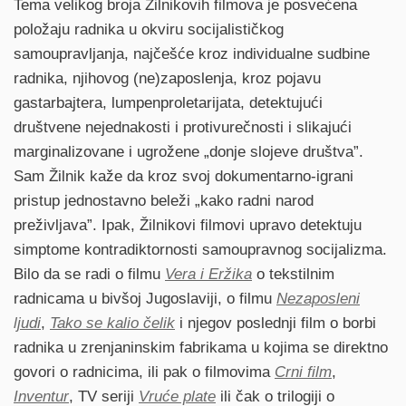
Tema velikog broja Žilnikovih filmova je posvećena
položaju radnika u okviru socijalističkog
samoupravljanja, najčešće kroz individualne sudbine
radnika, njihovog (ne)zaposlenja, kroz pojavu
gastarbajtera, lumpenproletarijata, detektujući
društvene nejednakosti i protivurečnosti i slikajući
marginalizovane i ugrožene „donje slojeve društva”.
Sam Žilnik kaže da kroz svoj dokumentarno-igrani
pristup jednostavno beleži „kako radni narod
preživljava”. Ipak, Žilnikovi filmovi upravo detektuju
simptome kontradiktornosti samoupravnog socijalizma.
Bilo da se radi o filmu
Vera i Eržika
o tekstilnim
radnicama u bivšoj Jugoslaviji, o filmu
Nezaposleni
ljudi
,
Tako se kalio čelik
i njegov poslednji film o borbi
radnika u zrenjaninskim fabrikama u kojima se direktno
govori o radnicima, ili pak o filmovima
Crni film
,
Inventur
, TV seriji
Vruće plate
ili čak o trilogiji o