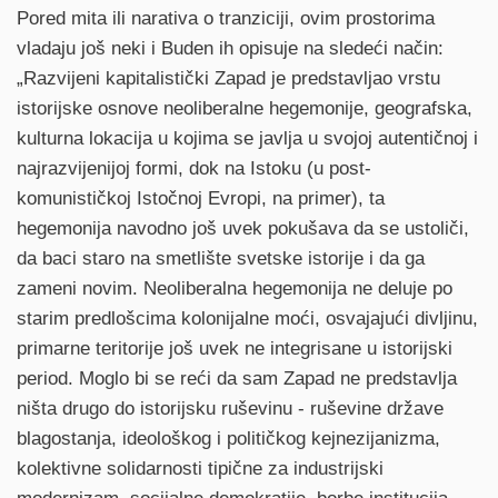
Pored mita ili narativa o tranziciji, ovim prostorima
vladaju još neki i Buden ih opisuje na sledeći način:
„Razvijeni kapitalistički Zapad je predstavljao vrstu
istorijske osnove neoliberalne hegemonije, geografska,
kulturna lokacija u kojima se javlja u svojoj autentičnoj i
najrazvijenijoj formi, dok na Istoku (u post-
komunističkoj Istočnoj Evropi, na primer), ta
hegemonija navodno još uvek pokušava da se ustoliči,
da baci staro na smetlište svetske istorije i da ga
zameni novim. Neoliberalna hegemonija ne deluje po
starim predlošcima kolonijalne moći, osvajajući divljinu,
primarne teritorije još uvek ne integrisane u istorijski
period. Moglo bi se reći da sam Zapad ne predstavlja
ništa drugo do istorijsku ruševinu - ruševine države
blagostanja, ideološkog i političkog kejnezijanizma,
kolektivne solidarnosti tipične za industrijski