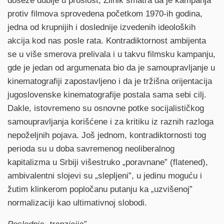
doseže dublje u prošlost, Žilnik smatra da je kampanja
protiv filmova sprovedena početkom 1970-ih godina,
jedna od krupnijih i doslednije izvedenih ideoloških
akcija kod nas posle rata. Kontradiktornost ambijenta
se u više smerova prelivala i u takvu filmsku kampanju,
gde je jedan od argumenata bio da je samoupravljanje u
kinematografiji zapostavljeno i da je tržišna orijentacija
jugoslovenske kinematografije postala sama sebi cilj.
Dakle, istovremeno su osnovne potke socijalističkog
samoupravljanja korišćene i za kritiku iz raznih razloga
nepoželjnih pojava. Još jednom, kontradiktornosti tog
perioda su u doba savremenog neoliberalnog
kapitalizma u Srbiji višestruko „poravnane” (flatened),
ambivalentni slojevi su „slepljeni”, u jedinu moguću i
žutim klinkerom popločanu putanju ka „uzvišenoj”
normalizaciji kao ultimativnoj slobodi.