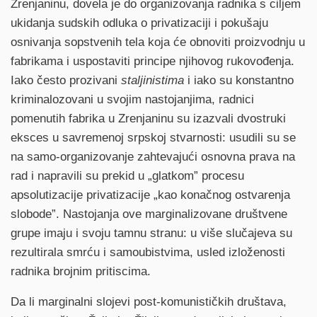
Zrenjaninu, dovela je do organizovanja radnika s ciljem
ukidanja sudskih odluka o privatizaciji i pokušaju
osnivanja sopstvenih tela koja će obnoviti proizvodnju u
fabrikama i uspostaviti principe njihovog rukovođenja.
Iako često prozivani
staljinistima
i iako su konstantno
kriminalozovani u svojim nastojanjima, radnici
pomenutih fabrika u Zrenjaninu su izazvali dvostruki
eksces u savremenoj srpskoj stvarnosti: usudili su se
na samo-organizovanje zahtevajući osnovna prava na
rad i napravili su prekid u „glatkom” procesu
apsolutizacije privatizacije „kao konačnog ostvarenja
slobode”. Nastojanja ove marginalizovane društvene
grupe imaju i svoju tamnu stranu: u više slučajeva su
rezultirala smrću i samoubistvima, usled izloženosti
radnika brojnim pritiscima.
Da li marginalni slojevi post-komunističkih društava,