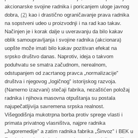
akcionarske svojine radnika i poricanjem uloge javnog
dobra,
(2)
kao i drastično ograničavanje prava radnika
na sopstveni udeo u proizvodnji i na rad kao takav.
Načinjen je i korak dalje u uveravanju da bilo kakav
oblik samoupravljanja i svojine radnika (akcionara)
uopšte može imati bilo kakav pozitivan efekat na
srpsko društvo danas. Naprotiv, ideja o takvom
poduhvatu se smatra začudnom, nerealnom,
odstupanjem od zacrtanog pravca „normalizacije”
društva i njegovog „logičnog” istorijskog razvoja.
(Namerno izazvani) stečaji fabrika, nezaštićen položaj
radnika i njihova masovna otpuštanja su postala
najupečatljivija savremena srpska realnost.
Višegodišnja mukotrpna borba protiv sprege vlasti i
primata privatnog vlasništva, najpre radnika
„Jugoremedije” a zatim radnika fabrika „Šinvoz” i BEK u