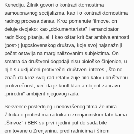
Kenediju, Žilnik govori o kontradiktornostima
samoupravnog socijalizma, kao i o kontradiktornostima
radnog procesa danas. Kroz pomenute filmove, on
deluje dvojako: kao „dokumentarista” i emancipator
radničkog pitanja, ali i kao oštar kritičar ambivalentnosti
(post-) jugoslovenskog društva, koje svoj najsnažniji
pečat ostavlja na marginalizovanim subjektima. On
smatra da društveni događaji nisu biološke činjenice, u
njih su uključeni protivrečni društveni interesi, što ne
znači da kroz svoj rad relativizuje bilo kakvu društvenu
protivrečnost, već da je konfliktan ambijent zapravo
„prirodni” ambijent njegovog rada.
Sekvence poslednjeg i nedovršenog filma Želimira
Žilnika o protestima radnika u zrenjaninskim fabrikama
„Šinvoz” i BEK su prvi i jedini put do sada bile
emitovane u Zrenjaninu, pred radnicima i širom