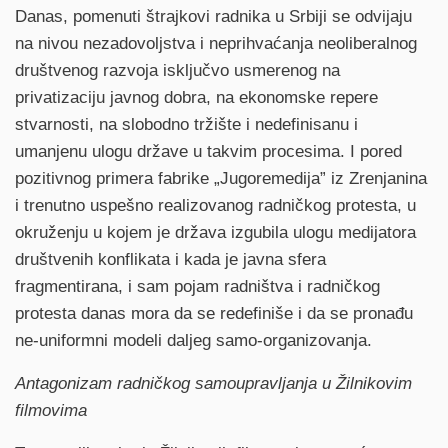
Danas, pomenuti štrajkovi radnika u Srbiji se odvijaju
na nivou nezadovoljstva i neprihvaćanja neoliberalnog
društvenog razvoja isključvo usmerenog na
privatizaciju javnog dobra, na ekonomske repere
stvarnosti, na slobodno tržište i nedefinisanu i
umanjenu ulogu države u takvim procesima. I pored
pozitivnog primera fabrike „Jugoremedija” iz Zrenjanina
i trenutno uspešno realizovanog radničkog protesta, u
okruženju u kojem je država izgubila ulogu medijatora
društvenih konflikata i kada je javna sfera
fragmentirana, i sam pojam radništva i radničkog
protesta danas mora da se redefiniše i da se pronađu
ne-uniformni modeli daljeg samo-organizovanja.
Antagonizam radničkog samoupravljanja u Žilnikovim
filmovima