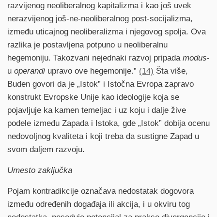
razvijenog neoliberalnog kapitalizma i kao još uvek
nerazvijenog još-ne-neoliberalnog post-socijalizma,
između uticajnog neoliberalizma i njegovog spolja. Ova
razlika je postavljena potpuno u neoliberalnu
hegemoniju. Takozvani nejednaki razvoj pripada
modus
-
u
operandi
upravo ove hegemonije.”
(14)
Šta više,
Buden govori da je „Istok” i Istočna Evropa zapravo
konstrukt Evropske Unije kao ideologije koja se
pojavljuje ka kamen temeljac i uz koju i dalje žive
podele između Zapada i Istoka, gde „Istok” dobija ocenu
nedovoljnog kvaliteta i koji treba da sustigne Zapad u
svom daljem razvoju.
Umesto zaključka
Pojam kontradikcije označava nedostatak dogovora
između određenih događaja ili akcija, i u okviru tog