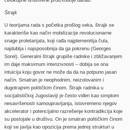
celokupne društvene proizvodnje danas.
Štrajk
U teorijama rada s početka prošlog veka, štrajk se
karakteriše kao način mobilizacije revolucionarne
snage proletarijata, koji rađa najplemenitija čula,
najdublja i najsposobnija da ga pokrenu (Georges
Sorel). Generalni štrajk grupiše radnike i zbližavanjem
im daje maksimum intenzivnosti – dobija se ona
intuicija koju govor ne može da da na potpuno jasan
način. Smatran je neophodnim, neizolovanim i
dugotrajnim političkim činom. Štrajk radnika u
socijalističkoj Jugoslaviji je često viđen kao simptom
nesavršenosti samoupravljanja, istovremeno njegov
akcelerator i potencijalno razrešenje kontradikcija koje
su postojale u društvu. On je smatran političkim činom
koji se javlja kao opozicija prema jednoj strukturi u