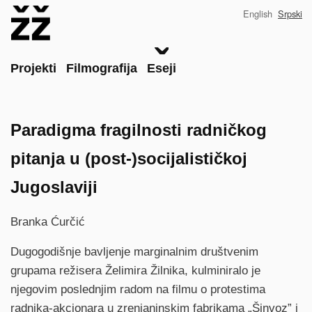
Skip
English
Srpski
to
main
content
Main
Projekti
Filmografija
Eseji
Paradigma fragilnosti radničkog
pitanja u (post-)socijalističkoj
Jugoslaviji
Branka Ćurčić
Dugogodišnje bavljenje marginalnim društvenim
grupama režisera Želimira Žilnika, kulminiralo je
njegovim poslednjim radom na filmu o protestima
radnika-akcionara u zrenjaninskim fabrikama „Šinvoz” i