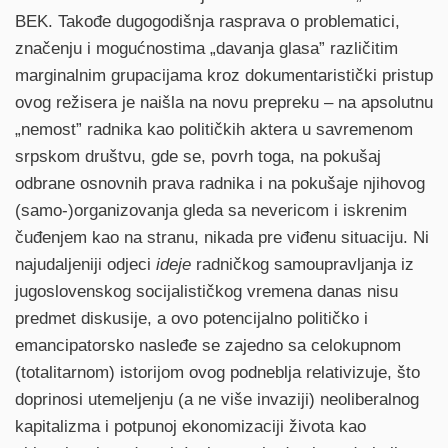
BEK. Takođe dugogodišnja rasprava o problematici,
značenju i mogućnostima „davanja glasa” različitim
marginalnim grupacijama kroz dokumentaristički pristup
ovog režisera je naišla na novu prepreku – na apsolutnu
„nemost” radnika kao političkih aktera u savremenom
srpskom društvu, gde se, povrh toga, na pokušaj
odbrane osnovnih prava radnika i na pokušaje njihovog
(samo-)organizovanja gleda sa nevericom i iskrenim
čuđenjem kao na stranu, nikada pre viđenu situaciju. Ni
najudaljeniji odjeci
ideje
radničkog samoupravljanja iz
jugoslovenskog socijalističkog vremena danas nisu
predmet diskusije, a ovo potencijalno političko i
emancipatorsko nasleđe se zajedno sa celokupnom
(totalitarnom) istorijom ovog podneblja relativizuje, što
doprinosi utemeljenju (a ne više invaziji) neoliberalnog
kapitalizma i potpunoj ekonomizaciji života kao