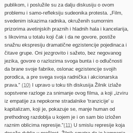
publikom, i poslužile su za dalju diskusiju o ovom
problemu i samo-refleksiju sudeonika protesta. „Film,
svedenim iskazima radnika, okruženih sumornim
prizorima avetinjskih praznih i hladnih hala i kancelarija,
s likovima u totalu koji čak i da ne govore, postiže
snažnu ekspresiju dramatične egzistencije pojedinaca i
čitave grupe. Oni jezgrovito i sažeto, bez negovanog
jezika, govore o razlozima svoga bunta i o odlučnosti
da brane svoje fabrike, oslonac egzistencije svojih
porodica, a pre svega svoja radnička i akcionarska
prava.”
(10)
I upravo u toku tih diskusija Žilnik izlaže
sopstvene razloge za snimanje ovog filma, a koji „izviru
iz empatije za nepokorne stradalnike 'tranzicije' u
kapitalizam, koji je, pokazuje se, manje human od
prethodnog razdoblja u kojem je i on sam bio izložen
raznim oblicima represije.”
(11)
U smislu represije koja