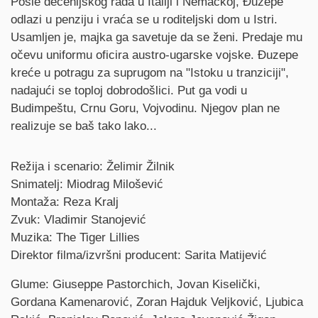
Synopsis
Posle decenijskog rada u Italiji i Nemačkoj, Đuzepe
odlazi u penziju i vraća se u roditeljski dom u Istri.
Usamljen je, majka ga savetuje da se ženi. Predaje mu
očevu uniformu oficira austro-ugarske vojske. Đuzepe
kreće u potragu za suprugom na "Istoku u tranziciji",
nadajući se toploj dobrodošlici. Put ga vodi u
Budimpeštu, Crnu Goru, Vojvodinu. Njegov plan ne
realizuje se baš tako lako...
Credits
Režija i scenario: Želimir Žilnik
Snimatelj: Miodrag Milošević
Montaža: Reza Kralj
Zvuk: Vladimir Stanojević
Muzika: The Tiger Lillies
Direktor filma/izvršni producent: Sarita Matijević
Glume: Giuseppe Pastorchich, Jovan Kiselički,
Gordana Kamenarović, Zoran Hajduk Veljković, Ljubica