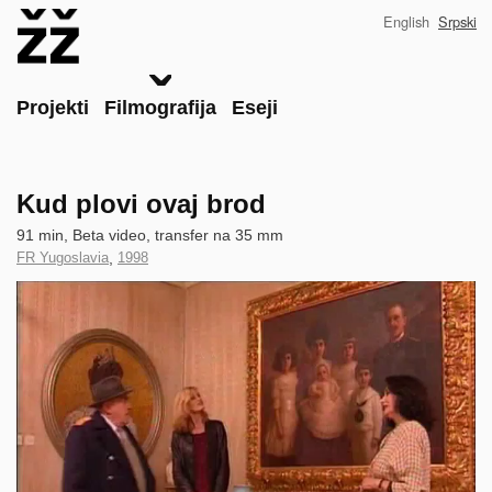
Skip
English
Srpski
to
main
content
Main
Projekti
Filmografija
Eseji
Kud plovi ovaj brod
Technical
91 min, Beta video, transfer na 35 mm
data
Country
FR Yugoslavia
,
Year
1998
of
of
Clip
Production
Production