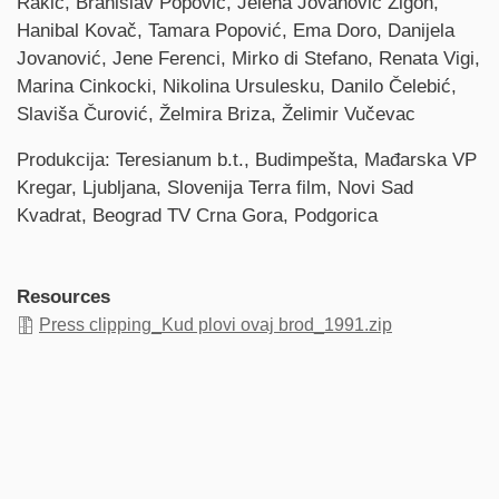
Rakić, Branislav Popović, Jelena Jovanović Žigon,
Hanibal Kovač, Tamara Popović, Ema Doro, Danijela
Jovanović, Jene Ferenci, Mirko di Stefano, Renata Vigi,
Marina Cinkocki, Nikolina Ursulesku, Danilo Čelebić,
Slaviša Čurović, Želmira Briza, Želimir Vučevac
Produkcija: Teresianum b.t., Budimpešta, Mađarska VP
Kregar, Ljubljana, Slovenija Terra film, Novi Sad
Kvadrat, Beograd TV Crna Gora, Podgorica
Resources
Press clipping_Kud plovi ovaj brod_1991.zip