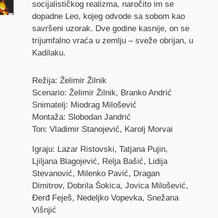
socijalističkog realizma, naročito im se
dopadne Leo, kojeg odvode sa sobom kao
savršeni uzorak. Dve godine kasnije, on se
trijumfalno vraća u zemlju – sveže obrijan, u
Kadilaku.
Credits
Režija: Želimir Žilnik
Scenario: Želimir Žilnik, Branko Andrić
Snimatelj: Miodrag Milošević
Montaža: Slobodan Jandrić
Ton: Vladimir Stanojević, Karolj Morvai
Igraju: Lazar Ristovski, Tatjana Pujin,
Ljiljana Blagojević, Relja Bašić, Lidija
Stevanović, Milenko Pavić, Dragan
Dimitrov, Dobrila Šokica, Jovica Milošević,
Đerđ Feješ, Nedeljko Vopevka, Snežana
Višnjić