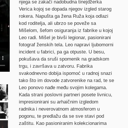
njega se zakači nadobudna tinejdžerka
Verica kojoj se dopada njegov izgled starog
rokera. Napušta ga žena Ruža koja odlazi
kod roditelja, ali ubrzo se poveže sa
Mišelom, šefom osiguranja iz fabrike u kojoj
Leo radi. Mišel je bivši legionar, pasionirani
fotograf ženskih tela. Leo napravi ljubomorni
incident u fabrici, pa ga otpuste. U besu,
pokušava da sruši spomenik na gradskom
trgu, i završava u zatvoru. Fabrika
svakodnevno dobija ispomoć u radnoj snazi
tako što im dovode zatvorenike na rad, te se
Leo ponovo nađe među svojim kolegama.
Kada strani poslovni partneri posete livnicu,
impresionirani su arhaičnim izgledom
radnika i neverovatnom atmosferom u
pogonu, te predlažu da se sve stavi pod
zaštitu. Kao pasioniranim kolekcionarima