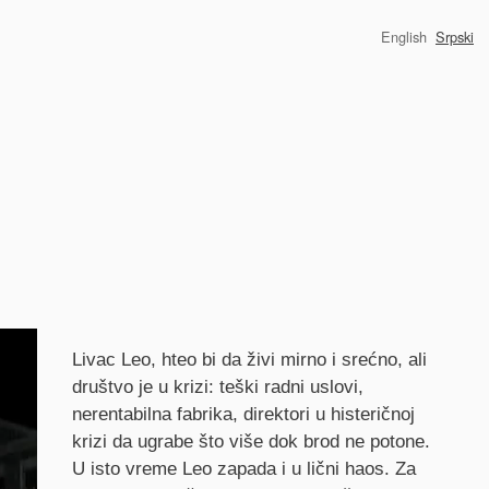
English
Srpski
Synopsis
Livac Leo, hteo bi da živi mirno i srećno, ali
društvo je u krizi: teški radni uslovi,
nerentabilna fabrika, direktori u histeričnoj
krizi da ugrabe što više dok brod ne potone.
U isto vreme Leo zapada i u lični haos. Za