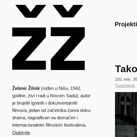
Main
Projekt
Tako
Technical
101 min, 3
data
Country
Yugoslavia
,
Želimir Žilnik
(rođen u Nišu, 1942.
Biografija
of
Clip
godine, živi i radi u Novom Sadu), autor
Production
je brojnih igranih i dokumentarnih
filmova, jedan od začetnika žanra doku-
drama, nagrađivan na domaćim i
internacionalnim filmskim festivalima.
Opširnije