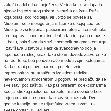
zakači nadobudna tinejdžerka Verica kojoj se dopada
njegov izgled starog rokera. Napušta ga žena Ruža
koja odlazi kod roditelja, ali ubrzo se poveže sa
Mišelom, šefom osiguranja iz fabrike u kojoj Leo radi.
Mišel je bivši legionar, pasionirani fotograf ženskih tela.
Leo napravi ljubomorni incident u fabrici, pa ga otpuste.
U besu, pokušava da sruši spomenik na gradskom trgu,
i završava u zatvoru. Fabrika svakodnevno dobija
ispomoć u radnoj snazi tako što im dovode zatvorenike
na rad, te se Leo ponovo nađe među svojim kolegama.
Kada strani poslovni partneri posete livnicu,
impresionirani su arhaičnim izgledom radnika i
neverovatnom atmosferom u pogonu, te predlažu da se
sve stavi pod zaštitu. Kao pasioniranim kolekcionarima
socijalističkog realizma, naročito im se dopadne Leo,
kojeg odvode sa sobom kao savršeni uzorak. Dve
godine kasnije, on se trijumfalno vraća u zemlju –
sveže obrijan, u Kadilaku.