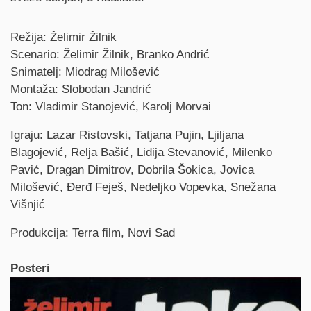
Credits
Režija: Želimir Žilnik
Scenario: Želimir Žilnik, Branko Andrić
Snimatelj: Miodrag Milošević
Montaža: Slobodan Jandrić
Ton: Vladimir Stanojević, Karolj Morvai
Igraju: Lazar Ristovski, Tatjana Pujin, Ljiljana
Blagojević, Relja Bašić, Lidija Stevanović, Milenko
Pavić, Dragan Dimitrov, Dobrila Šokica, Jovica
Milošević, Đerđ Feješ, Nedeljko Vopevka, Snežana
Višnjić
Produkcija: Terra film, Novi Sad
Posteri