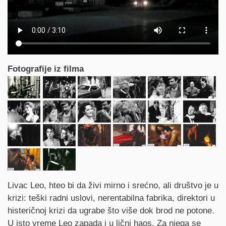
Fotografije iz filma
Synopsis
Livac Leo, hteo bi da živi mirno i srećno, ali društvo je u
krizi: teški radni uslovi, nerentabilna fabrika, direktori u
histeričnoj krizi da ugrabe što više dok brod ne potone.
U isto vreme Leo zapada i u lični haos. Za njega se