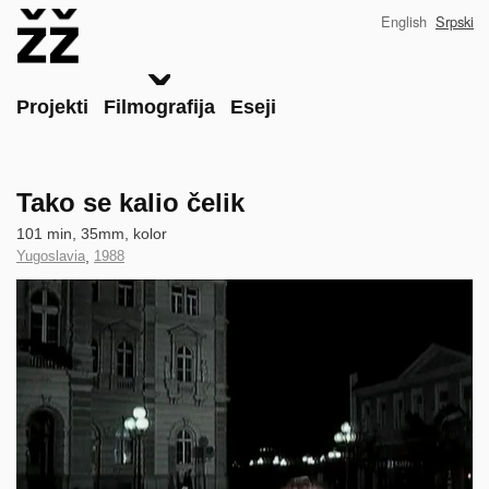
Skip
English
Srpski
to
main
content
Main
Projekti
Filmografija
Eseji
Tako se kalio čelik
Technical
101 min, 35mm, kolor
data
Country
Yugoslavia
,
Year
1988
of
of
Clip
Production
Production