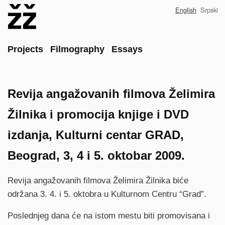
Skip
English
Srpski
to
main
content
Main
Projects
Filmography
Essays
Revija angažovanih filmova Želimira
Žilnika i promocija knjige i DVD
izdanja, Kulturni centar GRAD,
Beograd, 3, 4 i 5. oktobar 2009.
Revija angažovanih filmova Želimira Žilnika biće
održana 3. 4. i 5. oktobra u Kulturnom Centru “Grad”.
Poslednjeg dana će na istom mestu biti promovisana i