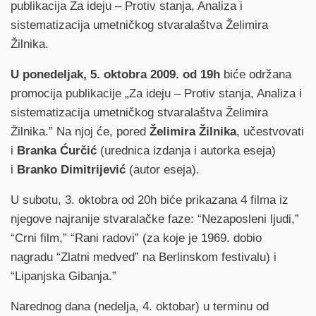
publikacija Za ideju – Protiv stanja, Analiza i
sistematizacija umetničkog stvaralaštva Želimira
Žilnika.
U ponedeljak, 5. oktobra 2009. od 19h
biće održana
promocija publikacije „Za ideju – Protiv stanja, Analiza i
sistematizacija umetničkog stvaralaštva Želimira
Žilnika.” Na njoj će, pored
Želimira Žilnika
, učestvovati
i
Branka Ćurčić
(urednica izdanja i autorka eseja)
i
Branko Dimitrijević
(autor eseja).
U subotu, 3. oktobra od 20h biće prikazana 4 filma iz
njegove najranije stvaralačke faze: “Nezaposleni ljudi,”
“Crni film,” “Rani radovi” (za koje je 1969. dobio
nagradu “Zlatni medved” na Berlinskom festivalu) i
“Lipanjska Gibanja.”
Narednog dana (nedelja, 4. oktobar) u terminu od