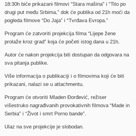
18:30h biće prikazani filmovi “Stara mašina” i “Tito po
drugi put među Srbima,” dok će publika od 21h moći da
pogleda filmove “Do Jaja” i “Tvrđava Evropa.”
Program će zatvoriti projekcija filma “Lijepe žene
prolaže kroz grad” koja će početi istog dana u 21h.
Autor će nakon projekcija biti dostupan da odgovara na
sva pitanja publike.
Više informacija o publikaciji i o filmovima koji će biti
prikazani, nalazi se u attachmentu.
Program će otvoriti Mladen Đorđević, režiser
višestruko nagrađivanih provokativnih filmova “Made in
Serbia” i “Život i smrt Porno bande”.
Ulaz na sve projekcije je slobodan.