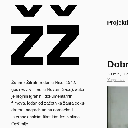
Main
Projekt
Dobr
Technical
30 min, 16
data
Country
Yugoslavia
,
Želimir Žilnik
(rođen u Nišu, 1942.
Biografija
of
Clip
godine, živi i radi u Novom Sadu), autor
Production
je brojnih igranih i dokumentarnih
filmova, jedan od začetnika žanra doku-
drama, nagrađivan na domaćim i
internacionalnim filmskim festivalima.
Opširnije