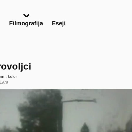
Skip
to
main
i
Filmografija
Eseji
content
ovoljci
mm, kolor
Year
1979
of
Production