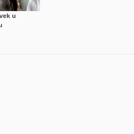
vek u
u
4